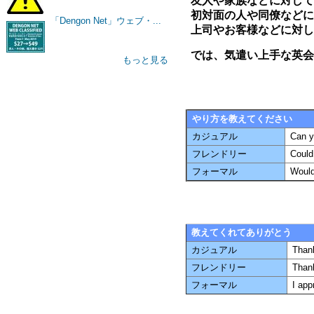
友人や家族などに対して
初対面の人や同僚などに
「Dengon Net」ウェブ・...
上司やお客様などに対し
では、気遣い上手な英会
もっと見る
やり方を教えてください
カジュアル
Can y
フレンドリー
Could
フォーマル
Would
教えてくれてありがとう
カジュアル
Thank
フレンドリー
Than
フォーマル
I app