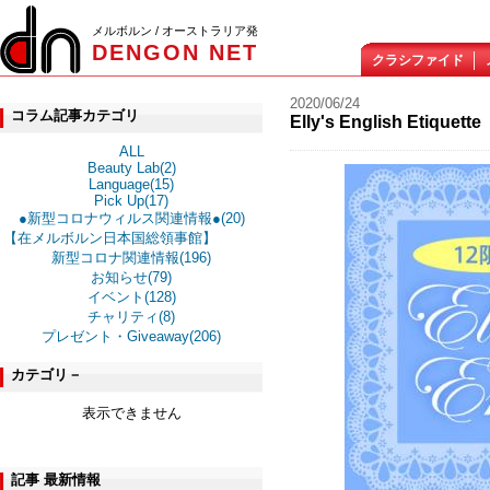
メルボルン / オーストラリア発
DENGON NET
クラシファイド
2020/06/24
コラム記事カテゴリ
Elly's English Et
ALL
Beauty Lab(2)
Language(15)
Pick Up(17)
●新型コロナウィルス関連情報●(20)
【在メルボルン日本国総領事館】
新型コロナ関連情報(196)
お知らせ(79)
イベント(128)
チャリティ(8)
プレゼント・Giveaway(206)
カテゴリ－
表示できません
記事 最新情報