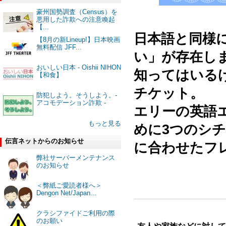
豪州国勢調査（Census）を
悪用した詐欺への注意喚起
⠀⠀
【...
日本語と同様
【8月の新Lineup!】日本映画
無料配信 JFF...
い」が存在し
おいしい日本 - Oishii NIHON
知ってはいる
【和食】
チケット。⠀⠀
防犯しよう。そうしよう。-
アコモデーション詐欺 -
エリーの英語
もっと見る
めに3つのシ
伝言ネットからのお知らせ
に合わせたフ
弊社サーバーメンテナンス
のお知らせ
＜弊紙ご愛読者様へ＞
Dengon Net/Japan...
クラシファイドご利用の際
のお願い