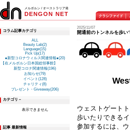
メルボルン / オーストラリア発
DENGON NET
クラシファイド
2025/11/07
コラム記事カテゴリ
開通前のトンネルを歩いてみよう! 
ALL
Beauty Lab(2)
Language(15)
Pick Up(17)
●新型コロナウィルス関連情報●(20)
【在メルボルン日本国総領事館】
新型コロナ関連情報(196)
お知らせ(79)
West
イベント(128)
チャリティ(8)
プレゼント・Giveaway(206)
カテゴリ－
ウェストゲートト
表示できません
歩いたりできるイ
参加するには、ウ
記事 最新情報