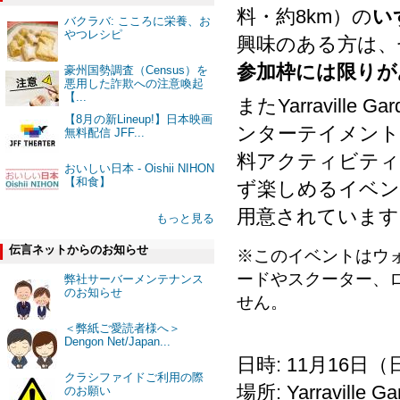
料・約8km）の
い
バクラバ: こころに栄養、お
やつレシピ
興味のある方は、
参加枠には限りが
豪州国勢調査（Census）を
悪用した詐欺への注意喚起
【...
またYarraville
【8月の新Lineup!】日本映画
ンターテイメント
無料配信 JFF...
料アクティビティ
おいしい日本 - Oishii NIHON
【和食】
ず楽しめるイベン
用意されています
もっと見る
伝言ネットからのお知らせ
※このイベントはウ
ードやスクーター、
弊社サーバーメンテナンス
のお知らせ
せん。
＜弊紙ご愛読者様へ＞
Dengon Net/Japan...
日時: 11月16日（日）
クラシファイドご利用の際
場所: Yarraville Ga
のお願い