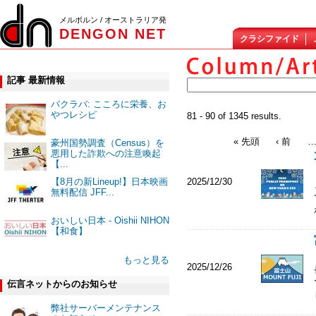
メルボルン / オーストラリア発
DENGON NET
クラシファイド
記事 最新情報
バクラバ: こころに栄養、お
やつレシピ
81 - 90 of 1345 results.
« 先頭
‹ 前
豪州国勢調査（Census）を
悪用した詐欺への注意喚起
【...
【8月の新Lineup!】日本映画
2025/12/30
無料配信 JFF...
おいしい日本 - Oishii NIHON
【和食】
もっと見る
2025/12/26
伝言ネットからのお知らせ
弊社サーバーメンテナンス