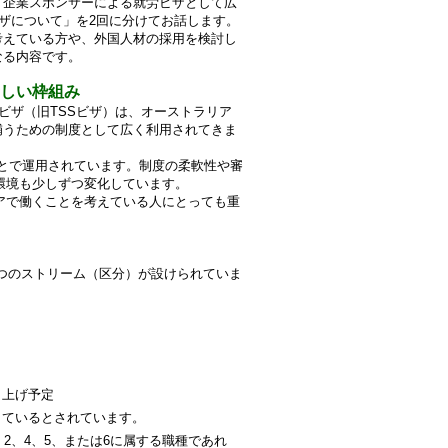
、企業スポンサーによる就労ビザとして広
ビザについて」を2回に分けてお話します。
考えている方や、外国人材の採用を検討し
なる内容です。
の新しい枠組み
2ビザ（旧TSSビザ）は、オーストラリア
補うための制度として広く利用されてきま
組みのもとで運用されています。制度の柔軟性や審
環境も少しずつ変化しています。
アで働くことを考えている人にとっても重
3つのストリーム（区分）が設けられていま
引き上げ予定
しているとされています。
、2、4、5、または6に属する職種であれ