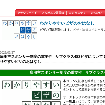
クラシファイド
メルボルン質問箱
コミュニティ
まちなび
わかりやすいビザのおはなし
ビザの問題解決します。ビザ・法律スペシャリストの
2026/03/27
雇用主スポンサー制度の重要性 - サブクラス482ビザについて 01
りやすいビザのおはなし
雇用主スポンサー制度の重要性 - サブクラス
本コラムで記事を執筆してきた移
このたび法律事務所の新体制に伴い、
タントとして連載を再開する
オーストラリアの移民制度の
サー制度
」について、実務の