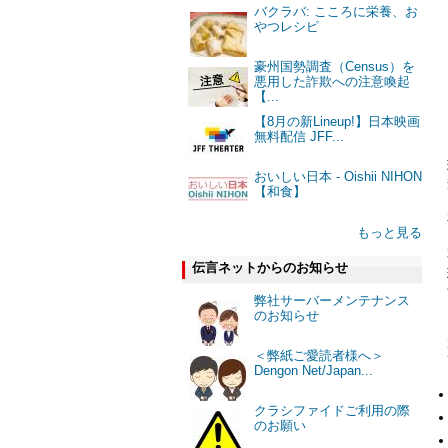
バクラバ: こころに栄養、お
やつレシピ
豪州国勢調査（Census）を
悪用した詐欺への注意喚起
【...
【8月の新Lineup!】日本映画
無料配信 JFF...
おいしい日本 - Oishii NIHON
【和食】
もっと見る
伝言ネットからのお知らせ
弊社サーバーメンテナンス
のお知らせ
＜弊紙ご愛読者様へ＞
Dengon Net/Japan...
クラシファイドご利用の際
のお願い