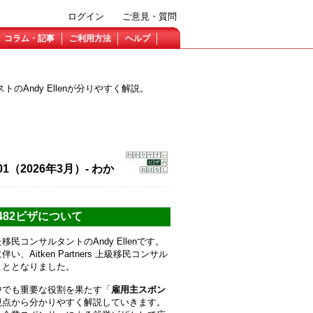
ログイン
ご意見・質問
コラム・記事
ご利用方法
ヘルプ
Andy Ellenが分りやすく解説。
（2026年3月）- わか
482ビザについて
民コンサルタントのAndy Ellenです。
Aitken Partners 上級移民コンサル
こととなりました。
中でも重要な役割を果たす「
雇用主スポン
視点から分かりやすく解説していきます。