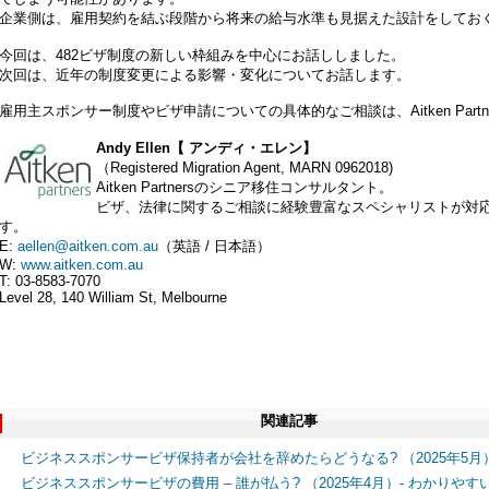
企業側は、雇用契約を結ぶ段階から将来の給与水準も見据えた設計をしてお
今回は、482ビザ制度の新しい枠組みを中心にお話ししました。
次回は、近年の制度変更による影響・変化についてお話します。
雇用主スポンサー制度やビザ申請についての具体的なご相談は、Aitken Part
Andy Ellen【 アンディ・エレン】
（Registered Migration Agent, MARN 0962018)
Aitken Partnersのシニア移住コンサルタント。
ビザ、法律に関するご相談に経験豊富なスペシャリストが対
す。
E:
aellen@aitken.com.au
（英語 / 日本語）
W:
www.aitken.com.au
T: 03-8583-7070
Level 28, 140 William St, Melbourne
関連記事
ビジネススポンサービザ保持者が会社を辞めたらどうなる? （2025年5月
ビジネススポンサービザの費用 – 誰が払う? （2025年4月）- わかりや