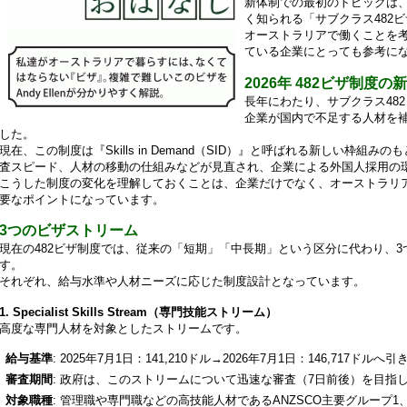
新体制での最初のトピックは
く知られる「サブクラス482
オーストラリアで働くことを
ている企業にとっても参考に
2026年 482ビザ制度
長年にわたり、サブクラス48
企業が国内で不足する人材を
した。
現在、この制度は『Skills in Demand（SID）』と呼ばれる新しい枠
査スピード、人材の移動の仕組みなどが見直され、企業による外国人採用の
こうした制度の変化を理解しておくことは、企業だけでなく、オーストラリ
要なポイントになっています。
3つのビザストリーム
現在の482ビザ制度では、従来の「短期」「中長期」という区分に代わり、
す。
それぞれ、給与水準や人材ニーズに応じた制度設計となっています。
1. Specialist Skills Stream（専門技能ストリーム）
高度な専門人材を対象としたストリームです。
給与基準
: 2025年7月1日：141,210ドル→2026年7月1日：146,717ドルへ
審査期間
: 政府は、このストリームについて迅速な審査（7日前後）を目指
対象職種
: 管理職や専門職などの高技能人材であるANZSCO主要グループ1