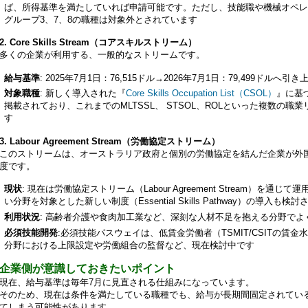
ば、所得基準を満たしていれば申請可能です。ただし、技能職や機械オペレー
グループ3、7、8の職種は対象外とされています
2. Core Skills Stream（コアスキルストリーム）
多くの企業が利用する、一般的なストリームです。
給与基準
: 2025年7月1日：76,515ドル→2026年7月1日：79,499ドルへ引
対象職種
: 新しく導入された『
Core Skills Occupation List（CSOL）
』に基
掲載されており、これまでのMLTSSL、 STSOL、ROLといった複数の
す
3. Labour Agreement Stream（労働協定ストリーム）
このストリームは、オーストラリア政府と個別の労働協定を結んだ企業が外
度です。
現状
: 現在は労働協定ストリーム（Labour Agreement Stream）を
い分野を対象とした新しい制度（Essential Skills Pathway）の導入も検
利用状況
: 高齢者介護や食肉加工業など、深刻な人材不足を抱える分野でよ
必須技能開発
:必須技能パスウェイは、低賃金労働者（TSMIT/CSITの賃
分野における上限設定や労働組合の監督など、現在検討中です
企業側が意識しておきたいポイント
現在、給与基準は毎年7月に見直される仕組みになっています。
そのため、現在は条件を満たしている職種でも、給与が長期間固定されてい
てしまう可能性があります。