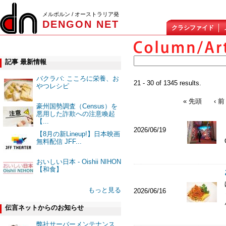
メルボルン / オーストラリア発
DENGON NET
クラシファイド
記事 最新情報
バクラバ: こころに栄養、お
21 - 30 of 1345 results.
やつレシピ
« 先頭
‹ 前
豪州国勢調査（Census）を
悪用した詐欺への注意喚起
【...
2026/06/19
【8月の新Lineup!】日本映画
無料配信 JFF...
おいしい日本 - Oishii NIHON
【和食】
もっと見る
2026/06/16
伝言ネットからのお知らせ
弊社サーバーメンテナンス