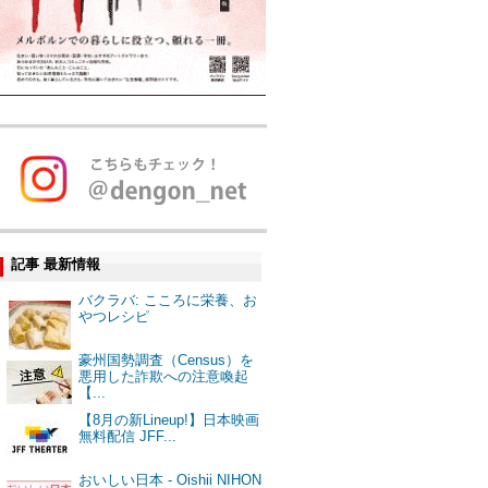
記事 最新情報
バクラバ: こころに栄養、お
やつレシピ
豪州国勢調査（Census）を
悪用した詐欺への注意喚起
【...
【8月の新Lineup!】日本映画
無料配信 JFF...
おいしい日本 - Oishii NIHON