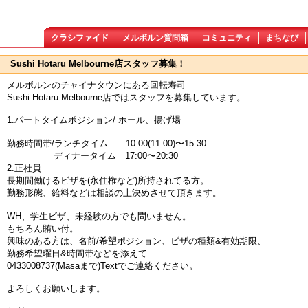
クラシファイド
メルボルン質問箱
コミュニティ
まちなび
Sushi Hotaru Melbourne店スタッフ募集！
メルボルンのチャイナタウンにある回転寿司
Sushi Hotaru Melbourne店ではスタッフを募集しています。
1.パートタイムポジション/ ホール、揚げ場
勤務時間帯/ランチタイム 10:00(11:00)〜15:30
ディナータイム 17:00〜20:30
2.正社員
長期間働けるビザを(永住権など)所持されてる方。
勤務形態、給料などは相談の上決めさせて頂きます。
WH、学生ビザ、未経験の方でも問いません。
もちろん賄い付。
興味のある方は、名前/希望ポジション、ビザの種類&有効期限、
勤務希望曜日&時間帯などを添えて
0433008737(Masaまで)Textでご連絡ください。
よろしくお願いします。