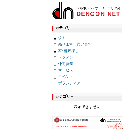
メルボルン / オーストラリア発
DENGON NET
カテゴリ
求人
売ります・買います
家･部屋探し
レッスン
仲間募集
サービス
イベント
ボランティア
カテゴリ－
表示できません