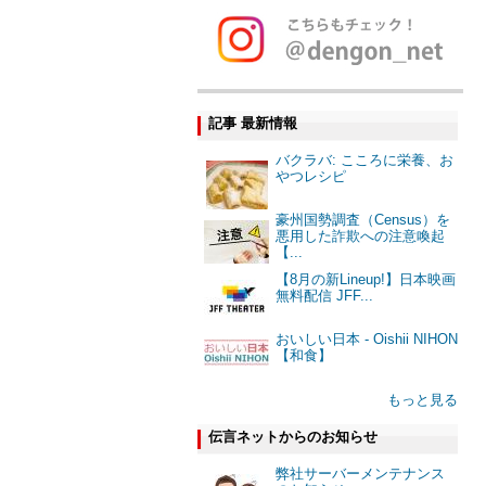
記事 最新情報
バクラバ: こころに栄養、お
やつレシピ
豪州国勢調査（Census）を
悪用した詐欺への注意喚起
【...
【8月の新Lineup!】日本映画
無料配信 JFF...
おいしい日本 - Oishii NIHON
【和食】
もっと見る
伝言ネットからのお知らせ
弊社サーバーメンテナンス