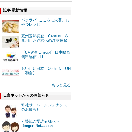
記事 最新情報
バクラバ: こころに栄養、お
やつレシピ
豪州国勢調査（Census）を
悪用した詐欺への注意喚起
【...
【8月の新Lineup!】日本映画
無料配信 JFF...
おいしい日本 - Oishii NIHON
【和食】
もっと見る
伝言ネットからのお知らせ
弊社サーバーメンテナンス
のお知らせ
＜弊紙ご愛読者様へ＞
Dengon Net/Japan...