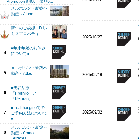
Promotion＄400 残り5...
メルボルン・新築不
動産～Aluna
新年のご挨拶ーDJス
ミスプロパティ
2025/10/27
●年末年始のお休み
4
について●
メルボルン・新築不
5
動産～Atlas
2025/09/16
●美容治療
6
「Profhilo」と
「Rejuran」...
●Healthengineでの
2025/09/02
7
ご予約方法について
●
メルボルン・新築不
8
動産～Como
Terraces