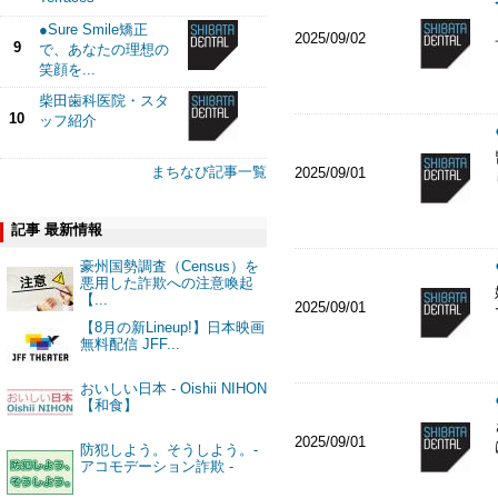
●Sure Smile矯正
2025/09/02
9
で、あなたの理想の
笑顔を...
柴田歯科医院・スタ
10
ッフ紹介
まちなび記事一覧
2025/09/01
記事 最新情報
豪州国勢調査（Census）を
悪用した詐欺への注意喚起
【...
2025/09/01
【8月の新Lineup!】日本映画
無料配信 JFF...
おいしい日本 - Oishii NIHON
【和食】
2025/09/01
防犯しよう。そうしよう。-
アコモデーション詐欺 -