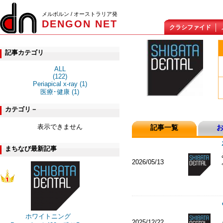
メルボルン / オーストラリア発
DENGON NET
クラシファイド
記事カテゴリ
ALL
(122)
Periapical x-ray (1)
医療･健康 (1)
カテゴリ－
表示できません
記事一覧
まちなび最新記事
2026/05/13
ホワイトニング
2025/12/22