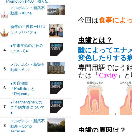
Promotion＄400 残り5...
メルボルン・新築不
動産～Aluna
今回は
食事によ
新年のご挨拶ーDJス
ミスプロパティ
虫歯とは？
●年末年始のお休み
酸によってエナ
4
について●
変色したりする
メルボルン・新築不
専門用語ではう
5
動産～Atlas
たは「
Cavity
」
と
●美容治療
6
「Profhilo」と
「Rejuran」...
●Healthengineでの
7
ご予約方法について
→
●
メルボルン・新築不
8
動産～Como
虫歯の原因は？
Terraces