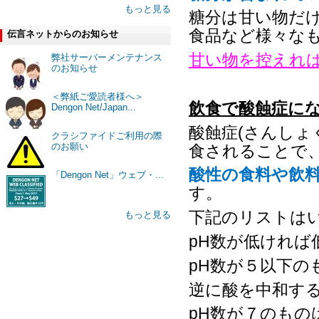
もっと見る
糖分は甘い物だ
食品など様々な
伝言ネットからのお知らせ
甘い物を控えれ
弊社サーバーメンテナンス
のお知らせ
＜弊紙ご愛読者様へ＞
飲食で酸蝕症に
Dengon Net/Japan...
酸蝕症
(
さんしょ
クラシファイドご利用の際
のお願い
食されることで
酸性の食料や飲
「Dengon Net」ウェブ・...
す。
下記のリストは
もっと見る
pH
数が低ければ
pH
数が５以下の
逆に酸を中和す
pH
数が７のもの