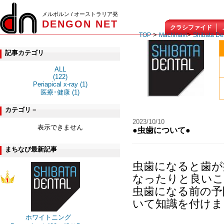
メルボルン / オーストラリア発
DENGON NET
クラシファイド
>
>
TOP
Machinavi
Shibata De
記事カテゴリ
ALL
(122)
Periapical x-ray (1)
医療･健康 (1)
カテゴリ－
2023/10/10
表示できません
●虫歯について●
まちなび最新記事
虫歯になると歯が
なったりと良いこ
虫歯になる前の予
いて知識を付けま
ホワイトニング