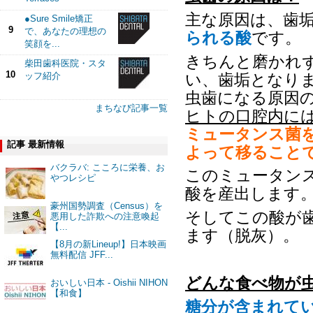
主な原因は、歯
●Sure Smile矯正
9
で、あなたの理想の
られる酸
です。
笑顔を...
きちんと磨かれ
柴田歯科医院・スタ
10
い、歯垢となり
ッフ紹介
虫歯になる原因
まちなび記事一覧
ヒトの口腔内に
ミュータンス菌
記事 最新情報
よって移ること
バクラバ: こころに栄養、お
このミュータン
やつレシピ
酸を産出します
豪州国勢調査（Census）を
そしてこの酸が
悪用した詐欺への注意喚起
【...
ます（脱灰）。
【8月の新Lineup!】日本映画
無料配信 JFF...
どんな食べ物が
おいしい日本 - Oishii NIHON
【和食】
糖分が含まれて