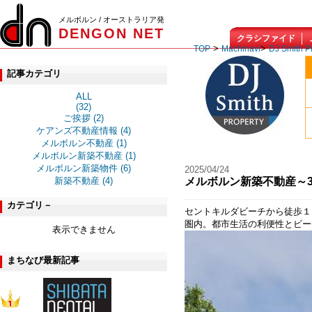
メルボルン / オーストラリア発
DENGON NET
クラシファイド
>
>
TOP
Machinavi
DJ Smith P
記事カテゴリ
ALL
(32)
ご挨拶 (2)
ケアンズ不動産情報 (4)
メルボルン不動産 (1)
メルボルン新築不動産 (1)
メルボルン新築物件 (6)
2025/04/24
新築不動産 (4)
メルボルン新築不動産～33
カテゴリ－
セントキルダビーチから徒歩１
圏内。都市生活の利便性とビー
表示できません
まちなび最新記事