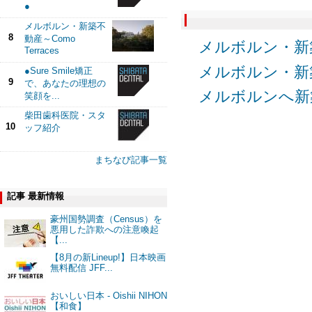
●
メルボルン・新築不
8
動産～Como
メルボルン・新築
Terraces
メルボルン・新築不
●Sure Smile矯正
9
で、あなたの理想の
メルボルンへ新
笑顔を...
柴田歯科医院・スタ
10
ッフ紹介
まちなび記事一覧
記事 最新情報
豪州国勢調査（Census）を
悪用した詐欺への注意喚起
【...
【8月の新Lineup!】日本映画
無料配信 JFF...
おいしい日本 - Oishii NIHON
【和食】