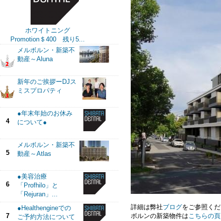
ホワイトニング
Promotion＄400 残り5...
メルボルン・新築不
動産～Aluna
新年のご挨拶ーDJス
ミスプロパティ
●年末年始のお休み
4
について●
メルボルン・新築不
5
動産～Atlas
●美容治療
6
「Profhilo」と
「Rejuran」...
詳細は弊社
ブログ
をご参照ください
●Healthengineでの
ボルンの新築物件は
こちらの頁
7
ご予約方法について