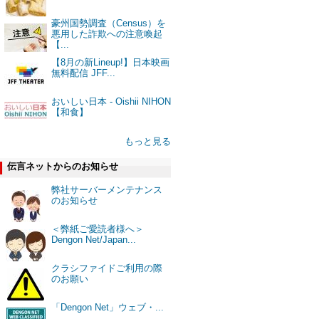
豪州国勢調査（Census）を
悪用した詐欺への注意喚起
【...
【8月の新Lineup!】日本映画
無料配信 JFF...
おいしい日本 - Oishii NIHON
【和食】
もっと見る
伝言ネットからのお知らせ
弊社サーバーメンテナンス
のお知らせ
＜弊紙ご愛読者様へ＞
Dengon Net/Japan...
クラシファイドご利用の際
のお願い
「Dengon Net」ウェブ・...