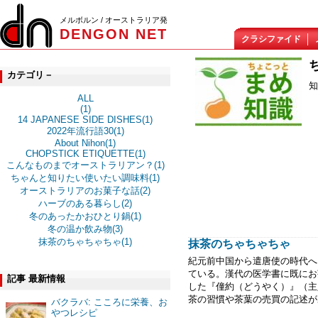
メルボルン / オーストラリア発
DENGON NET
クラシファイド
カテゴリ－
知
ALL
(1)
14 JAPANESE SIDE DISHES(1)
2022年流行語30(1)
About Nihon(1)
CHOPSTICK ETIQUETTE(1)
こんなものまでオーストラリアン？(1)
ちゃんと知りたい使いたい調味料(1)
オーストラリアのお菓子な話(2)
ハーブのある暮らし(2)
冬のあったかおひとり鍋(1)
冬の温か飲み物(3)
抹茶のちゃちゃちゃ(1)
抹茶のちゃちゃちゃ
紀元前中国から遣唐使の時代へ
ている。漢代の医学書に既にお
記事 最新情報
した『僮約（どうやく）』（主
茶の習慣や茶葉の売買の記述が
バクラバ: こころに栄養、お
やつレシピ