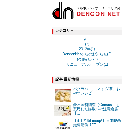
メルボルン / オーストラリア発
DENGON NET
カテゴリ－
ALL
(3)
2012年(1)
DengonNetからのお知らせ(2)
お知らせ(73)
リニューアルオープン(1)
記事 最新情報
バクラバ: こころに栄養、お
やつレシピ
豪州国勢調査（Census）を
悪用した詐欺への注意喚起
【...
【8月の新Lineup!】日本映画
無料配信 JFF...