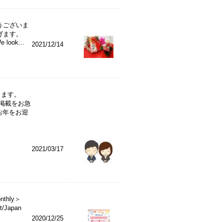
うございま
げます。
e look...
2021/12/14
します。
掲載をお急
お年をお迎
2021/03/17
nthly＞
t/Japan
2020/12/25