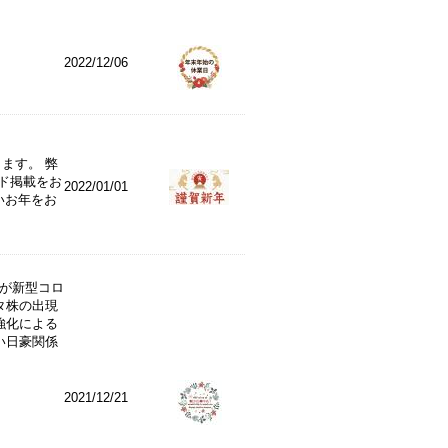
2022/12/06
します。 弊
ド掲載をお
2022/01/01
いお年をお
国が新型コロ
タ株の出現
強化による
い日豪関係
2021/12/21