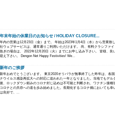
年末年始の休業日のお知らせ / HOLIDAY CLOSURE...
年内の営業は12月23日（金）まで。 年始は2023年1月4日（水）から営業致
社ウェブサービスは、通常通りご利用いただけます。 尚、有料クラシファイ
急ぎの場合は、 2022年12月20日（火）までにお申し込み下さい。 皆様、良
迎え下さい。 Dengon Net Happy Festivities! We...
新年のご挨拶
新年おめでとうございます。 東京2020オリパラが無事終了した昨年は、各
ナウイルス感染再拡大への対応に追われた一年となりました。当地でもデル
後、ロックダウン頼みのコロナ封じ込めは不可能と判断され、ワクチン接種
コロナとの共存への道を歩み始めました。長期化するコロナ禍においても幸
は良好で、...