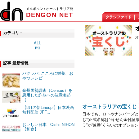
メルボルン / オーストラリア発
DENGON NET
クラシファイド
カテゴリ－
オ
ALL
(6)
記事 最新情報
バクラバ: こころに栄養、お
やつレシピ
豪州国勢調査（Census）を
悪用した詐欺への注意喚起
【...
オーストラリアの宝くじ 
【8月の新Lineup!】日本映画
無料配信 JFF...
日本でも、ロトやナンバーズと
じ”(正式名称は“当 せん金付
おいしい日本 - Oishii NIHON
ラ”か“連番”くらいのオプション
【和食】