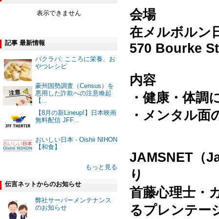
会場
表示できません
在メルボルン
記事 最新情報
570 Bourke St
バクラバ: こころに栄養、お
やつレシピ
内容
豪州国勢調査（Census）を
悪用した詐欺への注意喚起
・健康・体調
【...
・メンタル面
【8月の新Lineup!】日本映画
無料配信 JFF...
おいしい日本 - Oishii NIHON
【和食】
JAMSNET（Jap
もっと見る
り
伝言ネットからのお知らせ
首藤心理士・
弊社サーバーメンテナンス
るプレンテー
のお知らせ