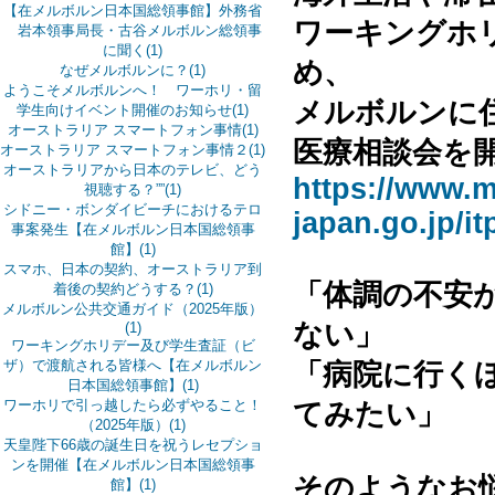
【在メルボルン日本国総領事館】外務省
ワーキングホ
岩本領事局長・古谷メルボルン総領事
に聞く(1)
め、
なぜメルボルンに？(1)
ようこそメルボルンへ！ ワーホリ・留
メルボルンに
学生向けイベント開催のお知らせ(1)
オーストラリア スマートフォン事情(1)
医療相談会を
オーストラリア スマートフォン事情２(1)
オーストラリアから日本のテレビ、どう
https://www.
視聴する？””(1)
シドニー・ボンダイビーチにおけるテロ
japan.go.jp/it
事案発生【在メルボルン日本国総領事
館】(1)
スマホ、日本の契約、オーストラリア到
「体調の不安
着後の契約どうする？(1)
メルボルン公共交通ガイド（2025年版）
ない」
(1)
ワーキングホリデー及び学生査証（ビ
ザ）で渡航される皆様へ【在メルボルン
「病院に行く
日本国総領事館】(1)
ワーホリで引っ越したら必ずやること！
てみたい」
（2025年版）(1)
天皇陛下66歳の誕生日を祝うレセプショ
ンを開催【在メルボルン日本国総領事
そのようなお
館】(1)