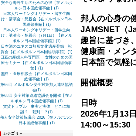
安全な海外生活のための心得【在メルボ
ルン日本国総領事館】(1)
日本人ワーキングホリデー・留学生向
邦人の心身の
け：講演会・懇親会【在メルボルン日本
国総領事館】(1)
JAMSNET（Jap
日本人ワーキングホリデー・留学生向
け：講演会・懇親会（7月1日）【在メル
趣旨に基づき
ボルン日本国総領事館】(1)
日本酒のユネスコ無形文化遺産登録 祝
健康面・メン
賀会【在メルボルン日本国総領事館】(1)
日豪の産婦人科専門医 女性のための医
日本語で気軽
療セミナー【在メルボルン日本国総領事
館】(1)
無料・医療相談会【在メルボルン日本国
総領事館】(1)
開催概要
第66回 メルボルン安全対策邦人連絡協議
会(1)
第68回 安全対策連絡協議会を開催【在メ
日時
ルボルン日本国総領事館】(1)
賃貸トラブル 事実と実体 どこに相
2026年1月1
談？ 裁判！？(1)
邦人安全対策協議会 2026【在メルボルン
14:00～15:30
日本国総領事館】(1)
カテゴリ－