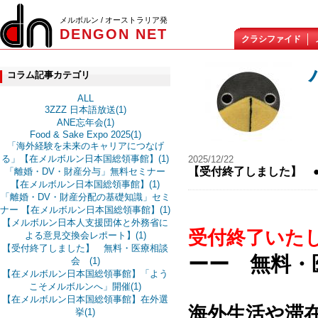
メルボルン / オーストラリア発
DENGON NET
クラシファイド
コラム記事カテゴリ
ALL
3ZZZ 日本語放送(1)
ANE忘年会(1)
Food & Sake Expo 2025(1)
「海外経験を未来のキャリアにつなげ
る」【在メルボルン日本国総領事館】(1)
2025/12/22
【受付終了しました】 
「離婚・DV・財産分与」無料セミナー
【在メルボルン日本国総領事館】(1)
「離婚・DV・財産分配の基礎知識」セミ
ナー 【在メルボルン日本国総領事館】(1)
【メルボルン日本人支援団体と外務省に
受付終了いた
よる意見交換会レポート】(1)
【受付終了しました】 無料・医療相談
ーー 無料・
会 (1)
【在メルボルン日本国総領事館】「よう
こそメルボルンへ」開催(1)
【在メルボルン日本国総領事館】在外選
海外生活や滞
挙(1)