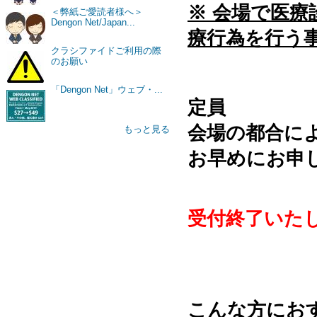
※ 会場で医
＜弊紙ご愛読者様へ＞
Dengon Net/Japan...
療行為を行う
クラシファイドご利用の際
のお願い
「Dengon Net」ウェブ・...
定員
会場の都合に
もっと見る
お早めにお申
受付終了いた
こんな方にお