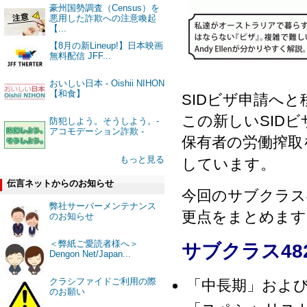
豪州国勢調査（Census）を
悪用した詐欺への注意喚起
【...
【8月の新Lineup!】日本映画
無料配信 JFF...
おいしい日本 - Oishii NIHON
【和食】
SIDビザ申請へ
この新しいSID
防犯しよう。そうしよう。-
アコモデーション詐欺 -
保有者の労働搾取
もっと見る
しています。
伝言ネットからのお知らせ
今回のサブクラス482
弊社サーバーメンテナンス
更点をまとめます
のお知らせ
＜弊紙ご愛読者様へ＞
サブクラス48
Dengon Net/Japan...
クラシファイドご利用の際
「中長期」およ
のお願い