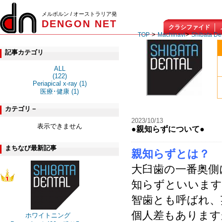
メルボルン / オーストラリア発
DENGON NET
クラシファイド
>
>
TOP
Machinavi
Shibata De
記事カテゴリ
ALL
(122)
Periapical x-ray (1)
医療･健康 (1)
カテゴリ－
2023/10/13
表示できません
●親知らずについて●
まちなび最新記事
親知らずとは？
大臼歯の一番奥側
知らずといいます
智歯とも呼ばれ、英語
個人差もあります
ホワイトニング