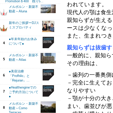
Promotion＄400 残り5...
われています。
メルボルン・新築不
現代人の顎は食生
動産～Aluna
親知らずが生える
新年のご挨拶ーDJス
ースは少なくなっ
ミスプロパティ
また、生まれつき
●年末年始のお休み
4
について●
親知らずは抜歯す
一般的に、親知ら
メルボルン・新築不
5
動産～Atlas
その理由は、
●美容治療
－歯列の一番奥側
6
「Profhilo」と
「Rejuran」...
－完全に生えてお
●Healthengineでの
なりやすい
7
ご予約方法について
●
－顎が十分の大き
メルボルン・新築不
まい、歯並びが悪
8
動産～Como
Terraces