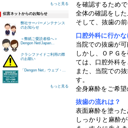
を確認するた
もっと見る
全体の確認をした
伝言ネットからのお知らせ
そして、抜歯の前
弊社サーバーメンテナンス
のお知らせ
口腔外科に行かな
＜弊紙ご愛読者様へ＞
当院での抜歯が可
Dengon Net/Japan...
しかし、ＯＰＧを
クラシファイドご利用の際
のお願い
ては、口腔外科を
また、当院での抜
「Dengon Net」ウェブ・...
す。
もっと見る
全身麻酔をご希望
抜歯の流れは？
表面麻酔を塗った
しっかりと麻酔が