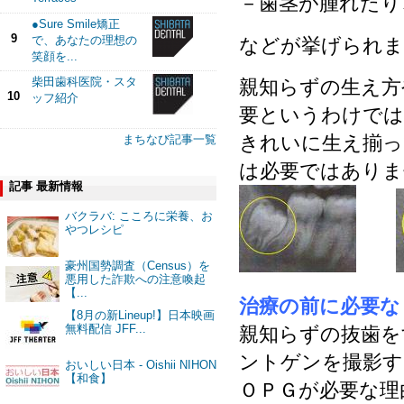
－歯茎が腫れたり
●Sure Smile矯正
9
で、あなたの理想の
などが挙げられま
笑顔を...
柴田歯科医院・スタ
親知らずの生え方
10
ッフ紹介
要というわけでは
きれいに生え揃っ
まちなび記事一覧
は必要ではありま
記事 最新情報
バクラバ: こころに栄養、お
やつレシピ
豪州国勢調査（Census）を
悪用した詐欺への注意喚起
【...
治療の前に必要な
【8月の新Lineup!】日本映画
無料配信 JFF...
親知らずの抜歯を
ントゲンを撮影す
おいしい日本 - Oishii NIHON
【和食】
ＯＰＧが必要な理