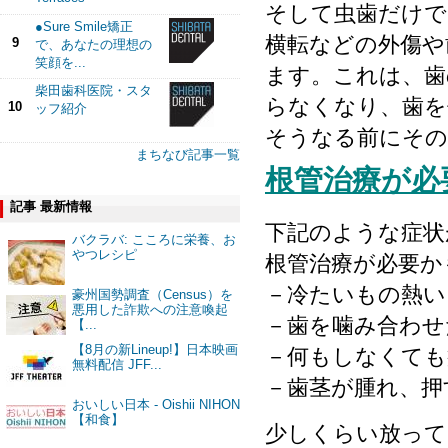
そして虫歯だけで
●Sure Smile矯正
横転などの外傷や
9
で、あなたの理想の
笑顔を...
ます。これは、歯
柴田歯科医院・スタ
らなくなり、歯を
10
ッフ紹介
そうなる前にその
まちなび記事一覧
根管治療が必
記事 最新情報
下記のような症状
バクラバ: こころに栄養、お
やつレシピ
根管治療が必要か
－冷たいもの熱い
豪州国勢調査（Census）を
悪用した詐欺への注意喚起
－歯を噛み合わせ
【...
【8月の新Lineup!】日本映画
－何もしなくても
無料配信 JFF...
－歯茎が腫れ、押
おいしい日本 - Oishii NIHON
【和食】
少しくらい放って