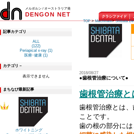
メルボルン / オーストラリア発
DENGON NET
クラシファイド
>
>
TOP
Machinavi
Shibata De
記事カテゴリ
ALL
(122)
Periapical x-ray (1)
医療･健康 (1)
カテゴリ－
2018/08/27
表示できません
●歯根管治療について●
まちなび最新記事
歯根管治療と
歯根管治療とは、
ことです。
歯の根の部分には
ホワイトニング