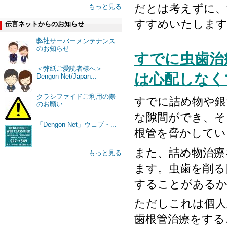
だとは考えずに、
もっと見る
すすめいたしま
伝言ネットからのお知らせ
弊社サーバーメンテナンス
のお知らせ
すでに虫歯治
＜弊紙ご愛読者様へ＞
は心配しなく
Dengon Net/Japan...
クラシファイドご利用の際
すでに詰め物や銀
のお願い
な隙間ができ、そ
「Dengon Net」ウェブ・...
根管を脅
かしてい
また、詰め物治療
もっと見る
ます。虫歯を削る
することがある
ただしこれは個人
歯根管治療をする