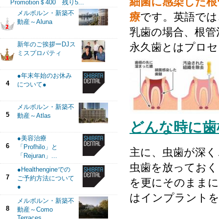
細菌に感染した根
Promotion＄400 残り5...
メルボルン・新築不
療
です。英語では
動産～Aluna
乳歯の場合、根管
新年のご挨拶ーDJス
永久歯とはプロセ
ミスプロパティ
●年末年始のお休み
4
について●
メルボルン・新築不
5
動産～Atlas
どんな時に歯
●美容治療
6
「Profhilo」と
主に、虫歯が深く
「Rejuran」...
虫歯を放っておく
●Healthengineでの
7
ご予約方法について
を更にそのままに
●
はインプラント
メルボルン・新築不
8
動産～Como
Terraces