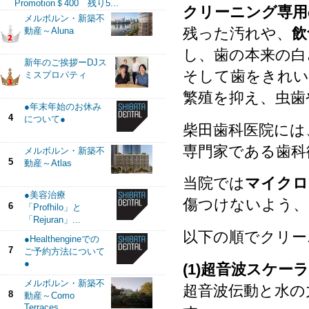
Promotion＄400 残り5...
クリーニング専用
メルボルン・新築不
残った汚れや、
飲
動産～Aluna
し、歯の本来の白
新年のご挨拶ーDJス
そして歯をきれい
ミスプロパティ
繁殖を抑え、虫歯
●年末年始のお休み
4
について●
柴田歯科医院には
専門家である歯科
メルボルン・新築不
5
動産～Atlas
当院では
マイクロ
●美容治療
傷つけないよう、
6
「Profhilo」と
「Rejuran」...
以下の順でクリー
●Healthengineでの
7
ご予約方法について
●
(1)超音波スケー
メルボルン・新築不
超音波伝動と水の
8
動産～Como
Terraces