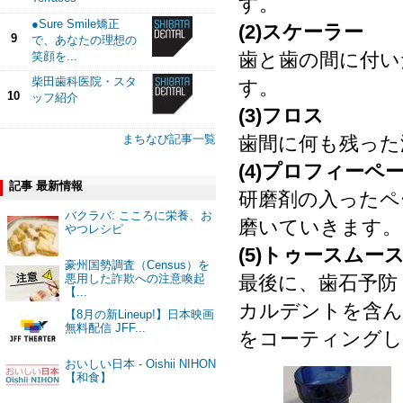
す。
●Sure Smile矯正
(2)スケーラー
9
で、あなたの理想の
歯と歯の間に付い
笑顔を...
柴田歯科医院・スタ
す。
10
ッフ紹介
(3)フロス
歯間に何も残った
まちなび記事一覧
(4)プロフィーペ
記事 最新情報
研磨剤の入ったペ
バクラバ: こころに栄養、お
磨いていきます。
やつレシピ
(5)トゥースムー
豪州国勢調査（Census）を
最後に、歯石予防
悪用した詐欺への注意喚起
【...
カルデントを含ん
【8月の新Lineup!】日本映画
無料配信 JFF...
をコーティングし
おいしい日本 - Oishii NIHON
【和食】