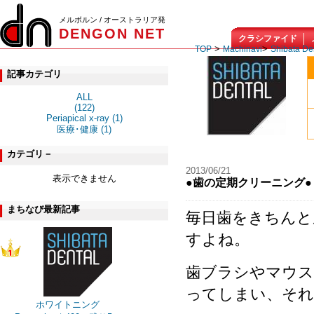
メルボルン / オーストラリア発
DENGON NET
クラシファイド
>
>
TOP
Machinavi
Shibata De
記事カテゴリ
ALL
(122)
Periapical x-ray (1)
医療･健康 (1)
カテゴリ－
2013/06/21
表示できません
●歯の定期クリーニング●
まちなび最新記事
毎日歯をきちんと
すよね。
歯ブラシやマウ
ってしまい、そ
ホワイトニング