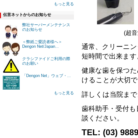
もっと見る
伝言ネットからのお知らせ
弊社サーバーメンテナンス
のお知らせ
(
＜弊紙ご愛読者様へ＞
通常、クリーニン
Dengon Net/Japan...
短時間で出来ます
クラシファイドご利用の際
のお願い
健康な歯を保つた
「Dengon Net」ウェブ・...
けることが大切で
詳しくは当院まで
もっと見る
歯科助手・受付も
談ください。
TEL: (03) 988