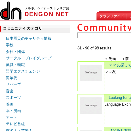
メルボルン / オーストラリア発
DENGON NET
クラシファイド
コミュニティ カテゴリ
日本震災のチャリティ情報
学校
81 - 90 of 98 results.
会社・団体
サークル・プレイグループ
« 先頭
‹ 前
就職・転職
ママ友探し
語学エクスチェンジ
ママ友
同年代
サバーブ
音楽
Looking for a
スポーツ
Language Excha
映画
本・漫画
アート
テレビ番組
【緊急】友
有名人・芸能人