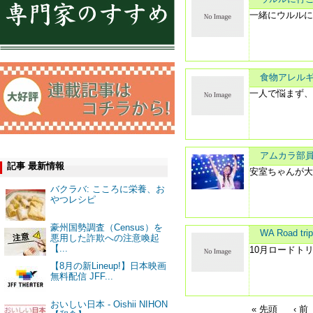
一緒にウルル
食物アレルギー・
一人で悩まず
アムカラ部員
記事 最新情報
安室ちゃんが
バクラバ: こころに栄養、お
やつレシピ
豪州国勢調査（Census）を
WA Road trip
悪用した詐欺への注意喚起
【...
10月ロードト
【8月の新Lineup!】日本映画
無料配信 JFF...
おいしい日本 - Oishii NIHON
« 先頭
‹ 前