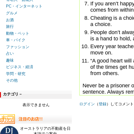
If you aren’t happ
PC・インターネット
comes from within
グルメ
Cheating is a choic
お酒
a choice.
旅行
People don’t alwa
動物・ペット
is a hand to hold,
車・バイク
Every year teaches
ファッション
move on.
占い
“A good heart will
趣味
of the times get h
ビジネス・経済
from others.
学問・研究
その他
Never be a prisoner of
sentence. Always rem
カテゴリ－
ログイン
（
登録
）してコメント
表示できません
オーストラリアの不動産を日
本語でご案内