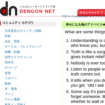
メルボルン / オーストラリア発
DENGON NET
クラシファイド
>
>
TOP
Community
オンライン
コミュニティ カテゴリ
幸せになる為のアドバイス
日本震災のチャリティ情報
What are some things 
学校
Understanding is 
会社・団体
who know you, but
サークル・プレイグループ
Truth is like a surge
就職・転職
gives instant relie
語学エクスチェンジ
Nobody is ever too 
同年代
サバーブ
Listen to people w
音楽
truth comes out.
スポーツ
It kills when you 
映画
you get, “did I ask
本・漫画
Some say it’s pain
アート
forget someone. B
テレビ番組
whether to wait or 
有名人・芸能人