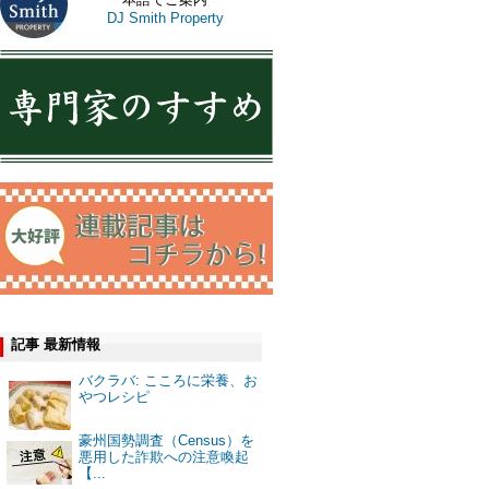
DJ Smith Property
記事 最新情報
バクラバ: こころに栄養、お
やつレシピ
豪州国勢調査（Census）を
悪用した詐欺への注意喚起
【...