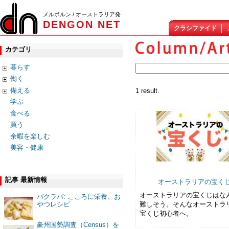
メルボルン / オーストラリア発
DENGON NET
クラシファイド
カテゴリ
暮らす
働く
備える
1 result.
学ぶ
食べる
買う
余暇を楽しむ
美容・健康
記事 最新情報
オーストラリアの宝く
オーストラリアの宝くじはな
バクラバ: こころに栄養、お
難しそう。そんなオーストラ
やつレシピ
宝くじ初心者へ。
豪州国勢調査（Census）を