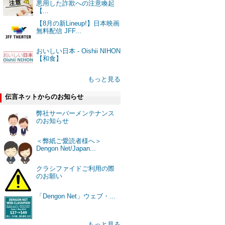
悪用した詐欺への注意喚起
【...
【8月の新Lineup!】日本映画
無料配信 JFF...
おいしい日本 - Oishii NIHON
【和食】
もっと見る
伝言ネットからのお知らせ
弊社サーバーメンテナンス
のお知らせ
＜弊紙ご愛読者様へ＞
Dengon Net/Japan...
クラシファイドご利用の際
のお願い
「Dengon Net」ウェブ・...
もっと見る