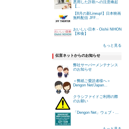
悪用した詐欺への注意喚起
【...
【8月の新Lineup!】日本映画
無料配信 JFF...
おいしい日本 - Oishii NIHON
【和食】
もっと見る
伝言ネットからのお知らせ
弊社サーバーメンテナンス
のお知らせ
＜弊紙ご愛読者様へ＞
Dengon Net/Japan...
クラシファイドご利用の際
のお願い
「Dengon Net」ウェブ・...
もっと見る