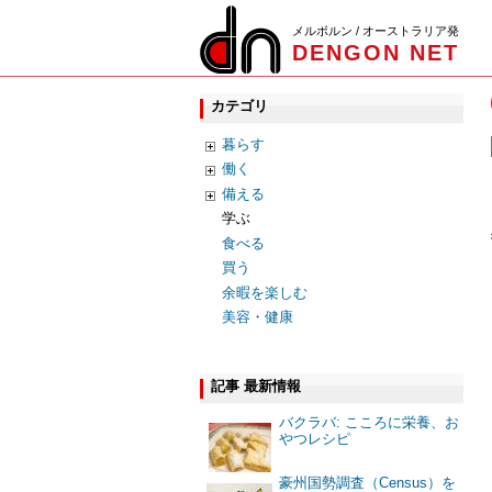
メルボルン / オーストラリア発
DENGON NET
カテゴリ
暮らす
働く
備える
学ぶ
食べる
買う
余暇を楽しむ
美容・健康
記事 最新情報
バクラバ: こころに栄養、お
やつレシピ
豪州国勢調査（Census）を