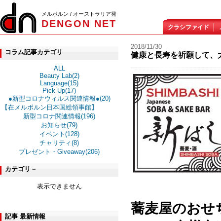
メルボルン / オーストラリア発
DENGON NET
クラシファイド
2018/11/30
コラム記事カテゴリ
健康と長寿を祈願して、
ALL
Beauty Lab(2)
Language(15)
Pick Up(17)
●新型コロナウィルス関連情報●(20)
【在メルボルン日本国総領事館】
新型コロナ関連情報(196)
お知らせ(79)
イベント(128)
チャリティ(8)
プレゼント・Giveaway(206)
カテゴリ－
表示できません
蕎麦屋のお
記事 最新情報