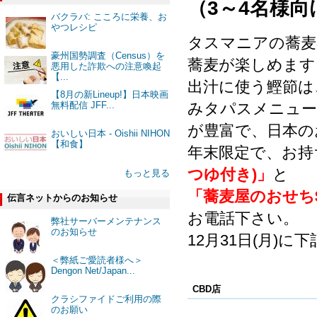
（3～4名様向
バクラバ: こころに栄養、お
やつレシピ
タスマニアの蕎麦
豪州国勢調査（Census）を
蕎麦が楽しめます
悪用した詐欺への注意喚起
【...
出汁に使う鰹節は
【8月の新Lineup!】日本映画
無料配信 JFF...
みタパスメニュー($
が豊富で、日本の
おいしい日本 - Oishii NIHON
【和食】
年末限定で、お持
つゆ付き)」
と
もっと見る
「蕎麦屋のおせち$2
伝言ネットからのお知らせ
お電話下さい。
弊社サーバーメンテナンス
のお知らせ
12月31日(月)
＜弊紙ご愛読者様へ＞
Dengon Net/Japan...
CBD店
クラシファイドご利用の際
のお願い