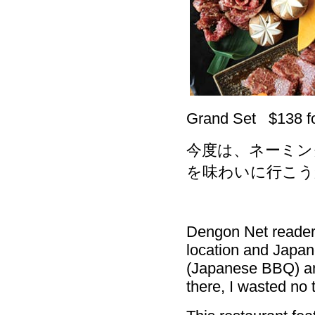
Grand Set $138 fo
今度は、ネーミン
を味わいに行こう
Dengon Net readers
location and Japane
(Japanese BBQ) and
there, I wasted no t