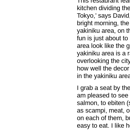
This restaurant fea
kitchen dividing th
Tokyo,’ says David
bright morning, the
yakiniku area, on t
fun is just about to 
area look like the 
yakiniku area is a
overlooking the city
how well the decor
in the yakiniku ar
I grab a seat by t
am pleased to see 
salmon, to ebiten 
as scampi, meat, o
on each of them, bu
easy to eat. I lik