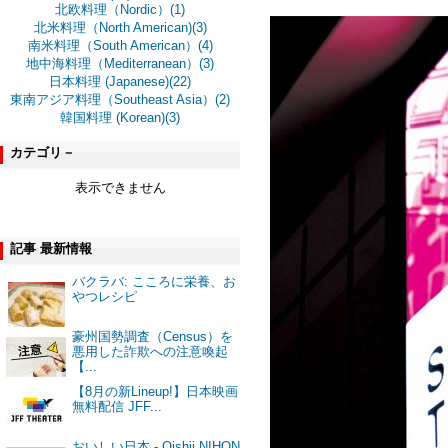
北欧料理（Nordic）(1)
北米料理（North American)(3)
南米料理（South American）(4)
地中海料理（Mediterranean）(3)
日本料理 (Japanese)(22)
東南アジア料理（Southeast Asia）(2)
韓国料理 (Korean)(3)
カテゴリ－
表示できません
記事 最新情報
バクラバ: こころに栄養、お
やつレシピ
豪州国勢調査（Census）を
悪用した詐欺への注意喚起
【...
【8月の新Lineup!】日本映画
無料配信 JFF...
おいしい日本 - Oishii NIHON