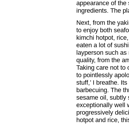
appearance of the s
ingredients. The pl
Next, from the yaki
to enjoy both seaf
kimchi hotpot, rice
eaten a lot of sush
layperson such as m
quality, from the a
Taking care not to 
to pointlessly apolo
stuff,’ I breathe. It
barbecuing. The th
sesame oil, subtly 
exceptionally well 
progressively deli
hotpot and rice, th