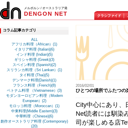
メルボルン / オーストラリア発
DENGON NET
クラシファイド
コラム記事カテゴリ
ALL
アフリカ料理（African）(1)
イタリア料理 (Italian)(6)
インド料理 (Indian)(5)
ギリシャ料理 (Greek)(3)
スペイン料理 (Spanish)(2)
スリランカ料理（Sri Lankan）(1)
タイ料理 (Thai)(5)
デンマーク料理(Danish)(1)
フランス料理（French)(8)
2016/02/01
ひとつの場所でふたつの楽しみ
ベトナム料理 （Vietnamese）(3)
モダンヨーロピアン料理（Modern
European）(2)
City中心にあり、
モロッコ料理（Moroccan）(1)
中東料理(Middle Eastern)(3)
Net読者には馴
中華料理（Chinese)(6)
司が楽しめる店Te
創作オーストラリア料理 (Contemporary)
(20)