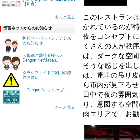
【和食】
このレストランは
もっと見る
かれているのが特
伝言ネットからのお知らせ
夜をコンセプトに
弊社サーバーメンテナンス
のお知らせ
くさんの人が秩序
は、ダークな空間
＜弊紙ご愛読者様へ＞
Dengon Net/Japan...
そうな感じを出し
クラシファイドご利用の際
は、電車の吊り皮
のお願い
ら市内が見下ろせ
「Dengon Net」ウェブ・...
日中で夜の雰囲気
り、意図する空間
もっと見る
肉エリアで、お勧