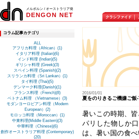
メルボルン / オーストラリア発
DENGON NET
クラシファイド
コラム記事カテゴリ
ALL
アフリカ料理（African）(1)
イタリア料理 (Italian)(6)
インド料理 (Indian)(5)
ギリシャ料理 (Greek)(3)
スペイン料理 (Spanish)(2)
スリランカ料理（Sri Lankan）(1)
タイ料理 (Thai)(5)
デンマーク料理(Danish)(1)
フランス料理（French)(8)
2016/01/01
夏をのりきるご機嫌ご飯-The P
ベトナム料理 （Vietnamese）(3)
モダンヨーロピアン料理（Modern
European）(2)
暑いこの時期、皆
モロッコ料理（Moroccan）(1)
中東料理(Middle Eastern)(3)
パリした物しか口
中華料理（Chinese)(6)
は、暑い国の食べ
創作オーストラリア料理 (Contemporary)
(20)