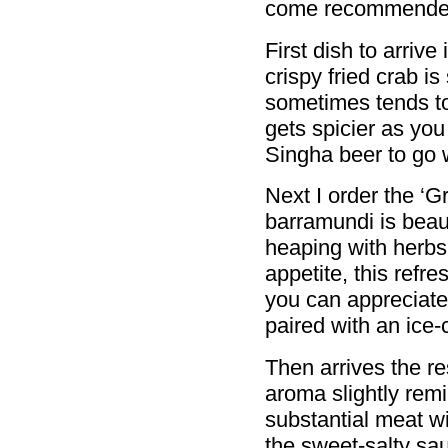
come recommended 
First dish to arrive
crispy fried crab i
sometimes tends to 
gets spicier as you
Singha beer to go w
Next I order the ‘G
barramundi is beaut
heaping with herbs
appetite, this refre
you can appreciate 
paired with an ice-
Then arrives the re
aroma slightly remi
substantial meat w
the sweet-salty sa