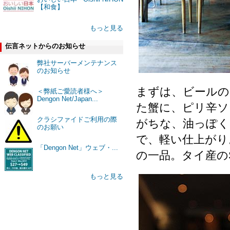
【和食】
もっと見る
伝言ネットからのお知らせ
弊社サーバーメンテナンス
のお知らせ
まずは、ビールのお供
＜弊紙ご愛読者様へ＞
Dengon Net/Japan...
た蟹に、ピリ辛ソ
クラシファイドご利用の際
がちな、油っぽく
のお願い
で、軽い仕上がり
「Dengon Net」ウェブ・...
の一品。タイ産のS
もっと見る