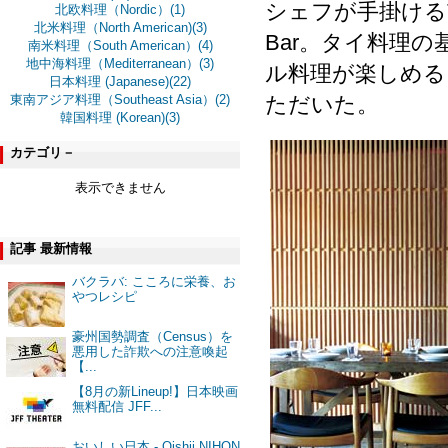
シェフが手掛けるThai 
北欧料理（Nordic）(1)
北米料理（North American)(3)
Bar。タイ料理
南米料理（South American）(4)
地中海料理（Mediterranean）(3)
ル料理が楽しめる
日本料理 (Japanese)(22)
ただいた。
東南アジア料理（Southeast Asia）(2)
韓国料理 (Korean)(3)
カテゴリ－
表示できません
記事 最新情報
バクラバ: こころに栄養、お
やつレシピ
豪州国勢調査（Census）を
悪用した詐欺への注意喚起
【...
【8月の新Lineup!】日本映画
無料配信 JFF...
おいしい日本 - Oishii NIHON