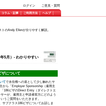
ログイン
ご意見・質問
コラム・記事
ご利用方法
ヘルプ
Andy Ellenが分りやすく解説。
6年5月）- わかりやすい
6ビザについて
ついて
で永住権への道として少し触れたサ
「Employer Sponsorship（雇用主
6ビザのDirect Entry（ダイレクトエ
ンサーが、雇用主と申請者双方にどのよう
というご質問をいただきます。
、サブクラス186ビザについてお話しま