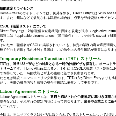
技能査定とライセンス
Home Affairsのガイドラインでは、例外を除き、Direct EntryではSkills
す。また、州法などで規制される職種の場合は、必要な登録資格やライセン
CSOL（職業リスト）について
Direct Entryでは、対象職種や査定機関に関する規定が法令（legislative i
職種には「applicable circumstances（適用条件）」、いわゆる cav
す。
そのため、職種名がCSOLに掲載されていても、特定の業務内容や雇用環境
種でどれを選択するか検討する際は、この法令上の条件確認が重要になりま
Temporary Residence Transition（TRT）ストリーム
TRTは、
通常482ビザなどの対象となる一時的技能ビザを保有し、オースト
トリーム
です。 Home Affairsによると、TRTにはCSOLの職業リスト
で保持していた一時的技能ビザ上の職種に基づき判断されます。
たとえば建設・エンジニアリング業界では、TRTの方がDirect Entryよ
だし、実際の職務内容と職種の整合性確認は依然として重要です。
Labour Agreement ストリーム
Labour Agreementストリームは、
政府と締結された労働協定に基づき運用
さ
要件などは、それぞれの協定内容によって異なります。
業界や企業ごとに条
リーム
です。
今回は、主にサブクラス186ビザに設けられているストリームについてお話