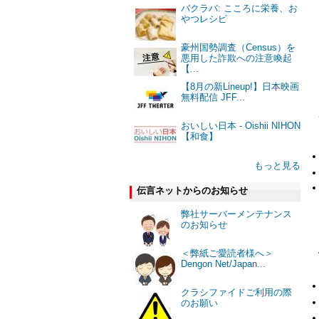
バクラバ: こころに栄養、お
やつレシピ
豪州国勢調査（Census）を
悪用した詐欺への注意喚起
【...
【8月の新Lineup!】日本映画
無料配信 JFF...
おいしい日本 - Oishii NIHON
【和食】
もっと見る
伝言ネットからのお知らせ
弊社サーバーメンテナンス
のお知らせ
＜弊紙ご愛読者様へ＞
Dengon Net/Japan...
クラシファイドご利用の際
のお願い