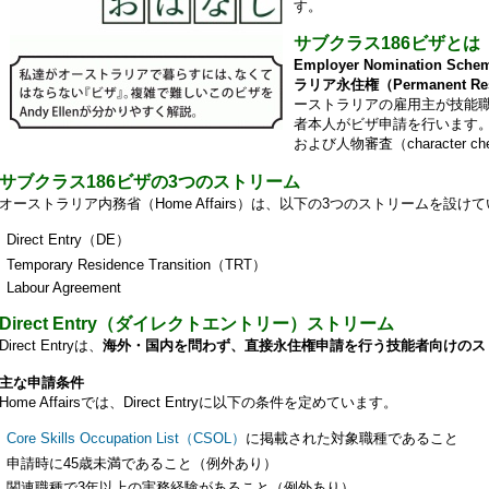
す。
サブクラス186ビザとは
Employer Nomination 
ラリア永住権（Permanent 
ーストラリアの雇用主が技能職ポ
者本人がビザ申請を行います
および人物審査（character 
サブクラス186ビザの3つのストリーム
オーストラリア内務省（Home Affairs）は、以下の3つのストリームを設け
Direct Entry（DE）
Temporary Residence Transition（TRT）
Labour Agreement
Direct Entry（ダイレクトエントリー）ストリーム
Direct Entryは、
海外・国内を問わず、直接永住権申請を行う技能者向けのス
主な申請条件
Home Affairsでは、Direct Entryに以下の条件を定めています。
Core Skills Occupation List（CSOL）
に掲載された対象職種であること
申請時に45歳未満であること（例外あり）
関連職種で3年以上の実務経験があること（例外あり）