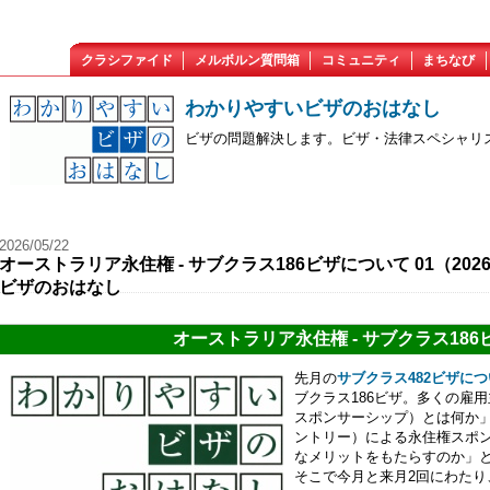
クラシファイド
メルボルン質問箱
コミュニティ
まちなび
わかりやすいビザのおはなし
ビザの問題解決します。ビザ・法律スペシャリストの
2026/05/22
オーストラリア永住権 - サブクラス186ビザについて 01（202
ビザのおはなし
オーストラリア永住権 - サブクラス18
先月の
サブクラス482ビザに
ブクラス186ビザ。多くの雇用主から
スポンサーシップ）とは何か」「18
ントリー）による永住権スポ
なメリットをもたらすのか」
そこで今月と来月2回にわたり