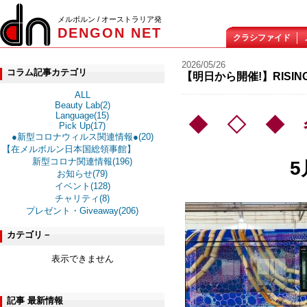
メルボルン / オーストラリア発
DENGON NET
クラシファイド
2026/05/26
コラム記事カテゴリ
【明日から開催!】RISING 
ALL
Beauty Lab(2)
Language(15)
◆ ◇ ◆ 冬
Pick Up(17)
●新型コロナウィルス関連情報●(20)
【在メルボルン日本国総領事館】
新型コロナ関連情報(196)
5
お知らせ(79)
イベント(128)
チャリティ(8)
プレゼント・Giveaway(206)
カテゴリ－
表示できません
記事 最新情報