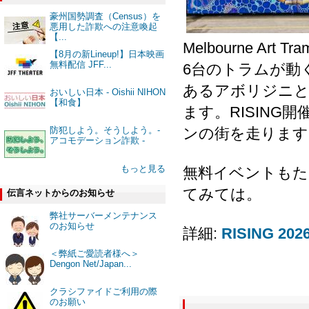
豪州国勢調査（Census）を
悪用した詐欺への注意喚起
【...
Melbourne Ar
【8月の新Lineup!】日本映画
無料配信 JFF...
6台のトラムが動
あるアボリジニと
おいしい日本 - Oishii NIHON
【和食】
ます。RISING
ンの街を走ります
防犯しよう。そうしよう。-
アコモデーション詐欺 -
もっと見る
無料イベントもた
てみては。
伝言ネットからのお知らせ
弊社サーバーメンテナンス
のお知らせ
詳細:
RISING 202
＜弊紙ご愛読者様へ＞
Dengon Net/Japan...
クラシファイドご利用の際
のお願い