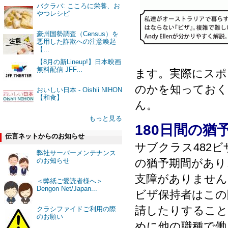
バクラバ: こころに栄養、お
やつレシピ
豪州国勢調査（Census）を
悪用した詐欺への注意喚起
【...
【8月の新Lineup!】日本映画
無料配信 JFF...
ます。実際にスポ
のかを知っておく
おいしい日本 - Oishii NIHON
【和食】
ん。
もっと見る
180日間の猶
伝言ネットからのお知らせ
サブクラス482
弊社サーバーメンテナンス
のお知らせ
の猶予期間があり
支障がありません
＜弊紙ご愛読者様へ＞
Dengon Net/Japan...
ビザ保持者はこの
請したりすること
クラシファイドご利用の際
のお願い
めに他の職種で働