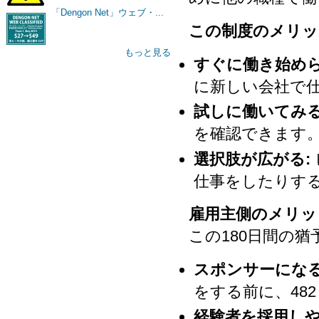
「Dengon Net」ウェブ・...
この制度のメリット
もっと見る
すぐに働き始めら
に新しい会社で
試しに働いてみ
を確認できます
選択肢が広がる:
仕事をしたりす
雇用主側のメリット
この180日間の
スポンサーにな
をする前に、48
経験者を採用しや