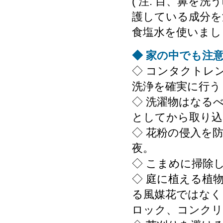
( 注: 目、鼻を
護している成分を
食塩水を使いまし
◆ 家の中でも注
◇ コンタクトレ
洗浄を確実に行う
◇ 洗濯物はなる
としてから取り込
◇ 花粉の侵入を
夜。
◇ こまめに掃除
◇ 庭に植える植
る風媒花ではなく
ロック、コンクリ