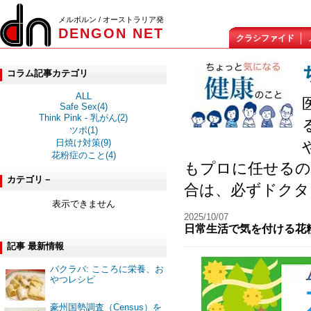
メルボルン / オーストラリア発
DENGON NET
クラシファイド
コラム記事カテゴリ
ALL
Safe Sex(4)
Think Pink - 乳がん(2)
ツボ(1)
日焼け対策(9)
花粉症のこと(4)
もプロに任せるの
カテゴリ－
合は、必ずドクタ
表示できません
2025/10/07
日常生活で気を付ける花粉
記事 最新情報
バクラバ: こころに栄養、お
やつレシピ
豪州国勢調査（Census）を