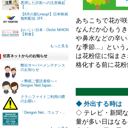
悪用した詐欺への注意喚起
【...
【8月の新Lineup!】日本映画
無料配信 JFF...
あちこちで花が咲
なんだか心もうき
おいしい日本 - Oishii NIHON
【和食】
や鼻水などの辛い
な季節...」と
もっと見る
は花粉症に悩まさ
伝言ネットからのお知らせ
格化する前に花粉
弊社サーバーメンテナンス
のお知らせ
＜弊紙ご愛読者様へ＞
Dengon Net/Japan...
クラシファイドご利用の際
のお願い
◆ 外出する時は
◇ テレビ・新聞
「Dengon Net」ウェブ・...
量が多い日はなる