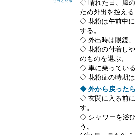
もっと見る
◇ 晴れた日、風
ため外出を控える
◇ 花粉は午前中
する。
◇ 外出時は眼鏡
◇ 花粉の付着し
のものを選ぶ。
◇ 車に乗ってい
◇ 花粉症の時期
◆ 外から戻った
◇ 玄関に入る前
す。
◇ シャワーを浴
う。