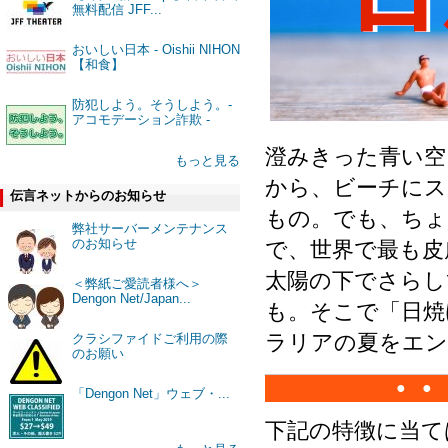
無料配信 JFF...
おいしい日本 - Oishii NIHON
【和食】
防犯しよう。そうしよう。-
アコモデーション詐欺 -
澄みきった青い空
もっと見る
から、ビーチにス
伝言ネットからのお知らせ
もの。でも、ちょ
弊社サーバーメンテナンス
のお知らせ
で、世界で最も皮
太陽の下でさらし
＜弊紙ご愛読者様へ＞
Dengon Net/Japan...
も。そこで「日焼
ラリアの夏をエ
クラシファイドご利用の際
のお願い
● ●
「Dengon Net」ウェブ・...
下記の特徴に当て