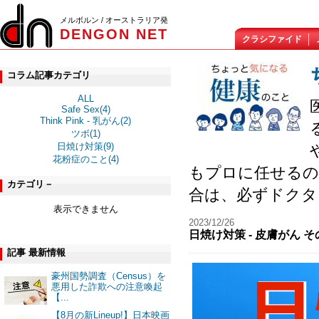
メルボルン / オーストラリア発
DENGON NET
クラシファイド
コラム記事カテゴリ
ALL
Safe Sex(4)
Think Pink - 乳がん(2)
ツボ(1)
日焼け対策(9)
花粉症のこと(4)
もプロに任せるの
カテゴリ－
合は、必ずドクタ
表示できません
2023/12/26
日焼け対策 - 皮膚がん そ
記事 最新情報
豪州国勢調査（Census）を
悪用した詐欺への注意喚起
【...
【8月の新Lineup!】日本映画