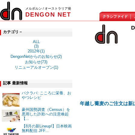
メルボルン / オーストラリア発
DENGON NET
クラシファイド
カテゴリ－
ALL
(3)
2012年(1)
DengonNetからのお知らせ(2)
お知らせ(73)
リニューアルオープン(1)
記事 最新情報
バクラバ: こころに栄養、お
やつレシピ
年越し蕎麦のご注文は新
豪州国勢調査（Census）を
悪用した詐欺への注意喚起
【...
【8月の新Lineup!】日本映画
無料配信 JFF...