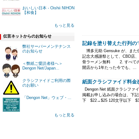
おいしい日本 - Oishii NIHON
【和食】
もっと見る
伝言ネットからのお知らせ
記録を塗り替えた行列の
弊社サーバーメンテナンス
博多元助 Gensuke が、
のお知らせ
記念大感謝祭として、CBD店、
骨ラーメン無料 2. すべて
＜弊紙ご愛読者様へ＞
開店から1年たった今でも、...
Dengon Net/Japan...
クラシファイドご利用の際
紙面クラシファイド料金
のお願い
Dengon Net 紙面クラシ
掲載お申し込みの場合は、下記の金
「Dengon Net」ウェブ・...
下 $22→$25 120文字以下 $3
もっと見る