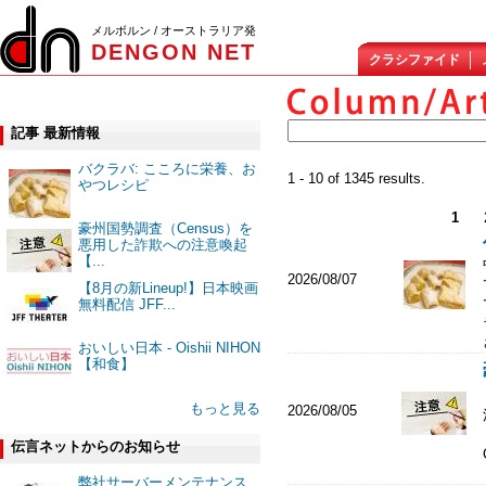
メルボルン / オーストラリア発
DENGON NET
クラシファイド
記事 最新情報
バクラバ: こころに栄養、お
1 - 10 of 1345 results.
やつレシピ
1
豪州国勢調査（Census）を
悪用した詐欺への注意喚起
【...
2026/08/07
【8月の新Lineup!】日本映画
無料配信 JFF...
おいしい日本 - Oishii NIHON
【和食】
もっと見る
2026/08/05
伝言ネットからのお知らせ
弊社サーバーメンテナンス