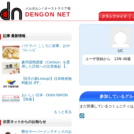
メルボルン / オーストラリア発
DENGON NET
クラシファイド
記事 最新情報
バクラバ: こころに栄養、おや
つレシピ
UC
ユーザ登録から:
13年 48週
豪州国勢調査（Census）を悪
用した詐欺への注意喚起 【...
【8月の新Lineup!】日本映画無
料配信 JFF...
おいしい日本 - Oishii NIHON
参加しているグル
【和食】
まだ所属しているコミュニティは
もっと見る
伝言ネットからのお知らせ
弊社サーバーメンテナンスのお