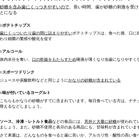
砂糖を含み歯にくっつきやすいので
、長い時間、歯が砂糖の刺激を受け
とになる
○
ポテトチップス
歯にくっついたり歯の間に詰まりやすい
ポテトチップスは、食べた後、口に
わり細菌の繁殖や酸化を促す
○
アルコール
体内水分を奪い、
口の乾燥をもたらすため
唾液が薄くなり虫歯になりやすく
○
スポーツドリンク
ジュースや炭酸飲料などと同じように
かなりの砂糖が含まれている
○
味が付いているヨーグルト
こちらもかなりの砂糖がすでに含まれています。毎日食べている方は、ナチ
替えるなどしましょう
。
ソース、冷凍・レトルト食品
などの食品には、
意外と大量に砂糖
が使われて
ましょう。また。砂糖不使用と表示のある商品にも、甘味料が含まれていま
さて来週は、どんなものを食べると歯に良いか、アルカリ性・酸性の高い食