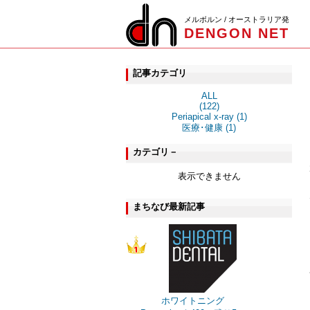
メルボルン / オーストラリア発
DENGON NET
記事カテゴリ
ALL
(122)
Periapical x-ray (1)
医療･健康 (1)
カテゴリ－
表示できません
まちなび最新記事
ホワイトニング