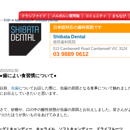
クラシファイド
メルボルン質問箱
コミュニティ
まちなび
>
>
TOP
Machinavi
Shibata Dental
日本語対応の歯科医院です
Shibata Dental
柴田歯科医院
513 Camberwell Road Camberwell VIC 3124
03 9889 0612
2015/01/30
●歯によい食習慣について●
以前、
虫歯
についてお話した際に、虫歯の原因となる食事について触れまし
にお伝えしていきたいと思います。
さて、砂糖や、口の中の酸性状態が虫歯の原因とお伝えしました。皆さんが
つけたほうが良いものをあげてみました。
○
グミキャンディー、キャラメル、ソフトキャンディー、ドライフルーツ