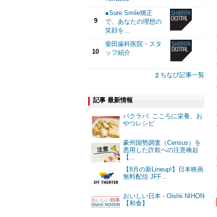
●Sure Smile矯正
9
で、あなたの理想の
笑顔を...
柴田歯科医院・スタ
10
ッフ紹介
まちなび記事一覧
記事 最新情報
バクラバ: こころに栄養、お
やつレシピ
豪州国勢調査（Census）を
悪用した詐欺への注意喚起
【...
【8月の新Lineup!】日本映画
無料配信 JFF...
おいしい日本 - Oishii NIHON
【和食】