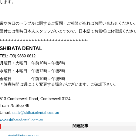
します。
歯やお口のトラブルに関するご質問・ご相談があればお問い合わせください
受付には常時日本人スタッフがいますので、日本語でお気軽にお電話くださ
**********************************************************
SHIBATA DENTAL
TEL: (03) 9889 0612
月曜日・火曜日 午前
10
時～午後8
時
水曜日・木曜日 午後12
時～午後
8
時
金曜日 午前
10
時～午後
5
時
＊診療時間は週により変更する場合がございます。ご確認下さい。
513 Camberwell Road, Camberwell 3124
Tram 75 Stop 48
Email:
smile@shibatadental.com.au
www.shibatadental.com.au
関連記事