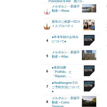
Promotion＄400 残り5...
メルボルン・新築不
動産～Aluna
新年のご挨拶ーDJス
ミスプロパティ
●年末年始のお休み
4
について●
メルボルン・新築不
5
動産～Atlas
●美容治療
6
「Profhilo」と
「Rejuran」...
●Healthengineでの
7
ご予約方法について
●
メルボルン・新築不
8
動産～Como
Terraces