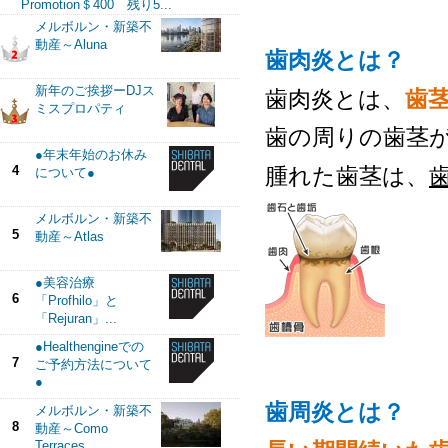
Promotion＄400 残り5...
メルボルン・新築不
動産～Aluna
歯肉炎とは？
新年のご挨拶ーDJス
歯肉炎とは、
歯
ミスプロパティ
歯の周りの歯茎
●年末年始のお休み
腫れた歯茎は、
4
について●
メルボルン・新築不
5
動産～Atlas
●美容治療
6
「Profhilo」と
「Rejuran」...
●Healthengineでの
7
ご予約方法について
●
歯周炎とは？
メルボルン・新築不
8
動産～Como
Terraces