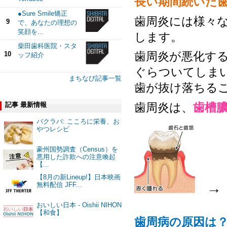
長い期間続いた
●Sure Smile矯正
歯周炎には様々
9
で、あなたの理想の
笑顔を...
します。
柴田歯科医院・スタ
歯周炎が悪化す
10
ッフ紹介
ぐらついてしま
まちなび記事一覧
歯が抜け落ちる
記事 最新情報
歯周炎は、
歯槽
バクラバ: こころに栄養、お
やつレシピ
豪州国勢調査（Census）を
悪用した詐欺への注意喚起
【...
【8月の新Lineup!】日本映画
→
無料配信 JFF...
おいしい日本 - Oishii NIHON
【和食】
歯周病の原因は