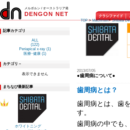
メルボルン / オーストラリア発
DENGON NET
クラシファイド
>
>
TOP
Machinavi
Shibata De
記事カテゴリ
ALL
(122)
Periapical x-ray (1)
医療･健康 (1)
カテゴリ－
2013/07/05
表示できません
●歯周病について●
まちなび最新記事
歯周病とは？
歯周病とは、歯
す。
歯周病の中でも
ホワイトニング