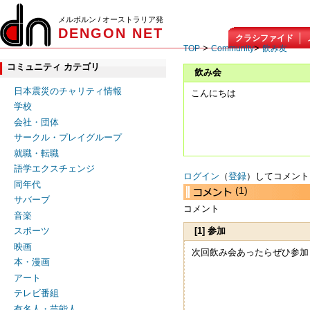
メルボルン / オーストラリア発
DENGON NET
クラシファイド
>
>
TOP
Community
飲み友
コミュニティ カテゴリ
飲み会
日本震災のチャリティ情報
こんにちは
学校
会社・団体
サークル・プレイグループ
就職・転職
語学エクスチェンジ
ログイン
（
登録
）してコメント
同年代
(1)
サバーブ
コメント
音楽
[1] 参加
スポーツ
映画
次回飲み会あったらぜひ参加
本・漫画
アート
テレビ番組
有名人・芸能人