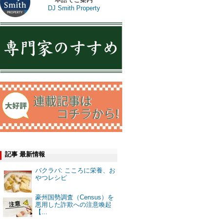
DJ Smith Property
記事 最新情報
バクラバ: こころに栄養、お
やつレシピ
豪州国勢調査（Census）を
悪用した詐欺への注意喚起
【...