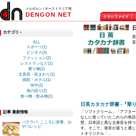
メルボルン / オーストラリア発
DENGON NET
クラシファイド
カテゴリ－
英
直
ALL
スポーツ(1)
ビジネス(3)
ファッション(2)
レストランなど(1)
乗り物(2)
文房具・机まわり(1)
病院・ホテル(1)
街中(2)
身の回り(2)
食べ物・飲み物(1)
日英カタカナ辞書 -『乗
「ソフトクリーム」「アフター
記事 最新情報
なしに使っていたこれらの単語
バクラバ: こころに栄養、お
壁。日本語と異なる発音を持つ
やつレシピ
す。そこで、発音が違うと通じ
トオリジナル「...