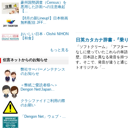
豪州国勢調査（Census）を
悪用した詐欺への注意喚起
【...
【8月の新Lineup!】日本映画
無料配信 JFF...
おいしい日本 - Oishii NIHON
【和食】
日英カタカナ辞書 -『乗
「ソフトクリーム」「アフター
もっと見る
なしに使っていたこれらの単語
壁。日本語と異なる発音を持つ
伝言ネットからのお知らせ
す。そこで、発音が違うと通じ
トオリジナル「...
弊社サーバーメンテナンス
のお知らせ
＜弊紙ご愛読者様へ＞
Dengon Net/Japan...
クラシファイドご利用の際
のお願い
「Dengon Net」ウェブ・...