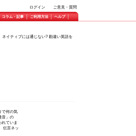
ログイン
ご意見・質問
コラム・記事
ご利用方法
ヘルプ
ネイティブには通じない? 勘違い英語を
りで何の気
発音」の
われていま
 伝言ネッ