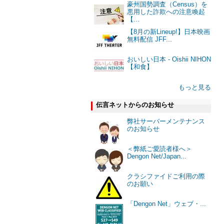
豪州国勢調査（Census）を
悪用した詐欺への注意喚起
【...
【8月の新Lineup!】日本映画
無料配信 JFF...
おいしい日本 - Oishii NIHON
【和食】
もっと見る
伝言ネットからのお知らせ
弊社サーバーメンテナンス
のお知らせ
＜弊紙ご愛読者様へ＞
Dengon Net/Japan...
クラシファイドご利用の際
のお願い
「Dengon Net」ウェブ・...