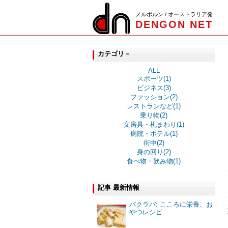
メルボルン / オーストラリア発
DENGON NET
カテゴリ－
ALL
スポーツ(1)
ビジネス(3)
ファッション(2)
レストランなど(1)
乗り物(2)
文房具・机まわり(1)
病院・ホテル(1)
街中(2)
身の回り(2)
食べ物・飲み物(1)
記事 最新情報
バクラバ: こころに栄養、お
やつレシピ