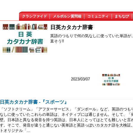
クラシファイド
メルボルン質問箱
コミュニティ
まちなび
日英カタカナ辞書
英語のつもりで何の気なしに使っていた単語が、
直そう!!
2023/03/07
日英カタカナ辞書 -『スポーツ』
「ソフトクリーム」「アフターサービス」「ダンボール」など、英語のつも
なしに使っていたこれらの単語は、ネイティブには通じません。そして、「
壁。日本語と異なる発音を持つ英語は、日本人にとってはとても難しいと言
す。そこで、発音が違うと通じない英単語と英語っぽいカタカナ語を大検証。
トオリジナル「...