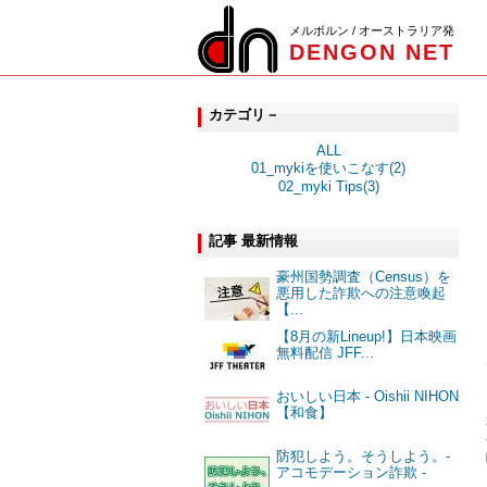
メルボルン / オーストラリア発
DENGON NET
カテゴリ－
ALL
01_mykiを使いこなす(2)
02_myki Tips(3)
記事 最新情報
豪州国勢調査（Census）を
悪用した詐欺への注意喚起
【...
【8月の新Lineup!】日本映画
無料配信 JFF...
おいしい日本 - Oishii NIHON
【和食】
防犯しよう。そうしよう。-
アコモデーション詐欺 -