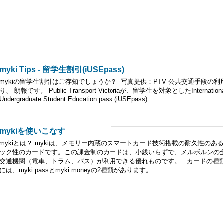
myki Tips - 留学生割引(iUSEpass)
mykiの留学生割引はご存知でしょうか？ 写真提供：PTV 公共交通手段の利
り、 朗報です。 Public Transport Victoriaが、留学生を対象としたInternationa
Undergraduate Student Education pass (iUSEpass)...
mykiを使いこなす
mykiとは？ mykiは、メモリー内蔵のスマートカード技術搭載の耐久性のあ
ック性のカードです。この課金制のカードは、小銭いらずで、メルボルンの
交通機関（電車、トラム、バス）が利用できる優れものです。 カードの種類は
には、myki passとmyki moneyの2種類があります。...