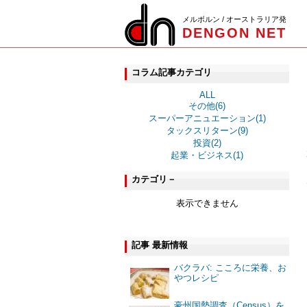
メルボルン / オーストラリア発
DENGON NET
コラム記事カテゴリ
ALL
その他(6)
スーパーアニュエーション(1)
タックスリターン(9)
投資(2)
起業・ビジネス(1)
カテゴリ－
表示できません
記事 最新情報
バクラバ: こころに栄養、お
やつレシピ
豪州国勢調査（Census）を