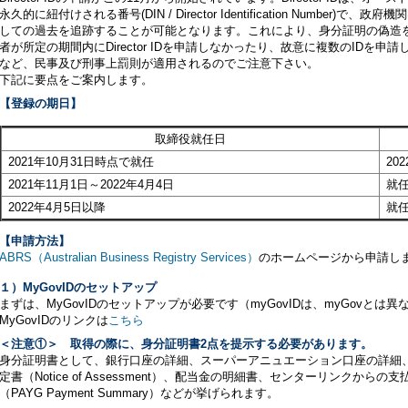
永久的に紐付けされる番号(DIN / Director Identification Numbe
しての過去を追跡することが可能となります。これにより、身分証明の偽造
者が所定の期間内にDirector IDを申請しなかったり、故意に複数のIDを申請した
など、民事及び刑事上罰則が適用されるのでご注意下さい。
下記に要点をご案内します。
【登録の期日】
取締役就任日
2021年10月31日時点で就任
20
2021年11月1日～2022年4月4日
就任
2022年4月5日以降
就
【申請方法】
ABRS（Australian Business Registry Services）
のホームページから申請し
１）MyGovIDのセットアップ
まずは、MyGovIDのセットアップが必要です（myGovIDは、myGovとは
MyGovIDのリンクは
こちら
＜注意①＞
取得の際に、身分証明書2点を提示する必要があります。
身分証明書として、銀行口座の詳細、スーパーアニュエーション口座の詳細、
定書（Notice of Assessment）、配当金の明細書、センターリンクか
（PAYG Payment Summary）などが挙げられます。