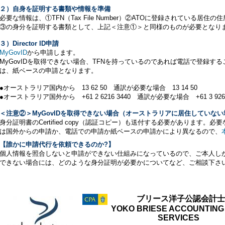
２）自身を証明する書類や情報を準備
必要な情報は、①TFN（Tax File Number）②ATOに登録されている居
③の身分を証明する書類として、上記＜注意①＞と同様のものが必要となり
３）Director ID申請
MyGovID
から申請します。
MyGovIDを取得できない場合、TFNを持っているのであれば電話で登録す
は、紙ベースの申請となります。
●オーストラリア国内から 13 62 50 通訳が必要な場合 13 14 50
●オーストラリア国外から +61 2 6216 3440 通訳が必要な場合 +61 3 9268
＜注意②＞MyGovIDを取得できない場合（オーストラリアに居住していな
身分証明書のCertified copy（認証コピー）も送付する必要があります
は国外からの申請か、電話での申請か紙ベースの申請かにより異なるので、
【誰かに申請代行を依頼できるのか?】
個人情報を照合しないと申請ができない仕組みになっているので、ご本人しか申
できない場合には、どのような身分証明が必要かについてなど、ご相談下さ
ブリース洋子公認会計
YOKO BRIESE ACCOUNTING
SERVICES