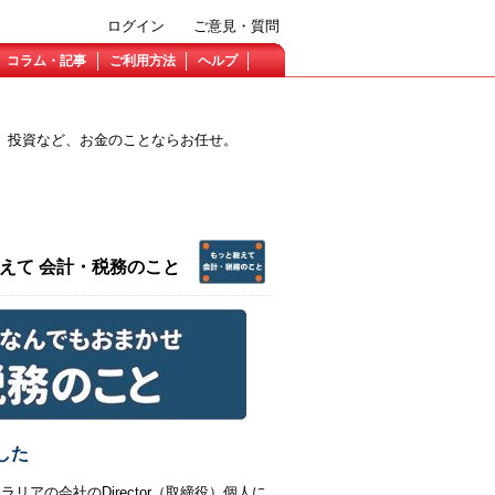
ログイン
ご意見・質問
コラム・記事
ご利用方法
ヘルプ
、投資など、お金のことならお任せ。
っと教えて 会計・税務のこと
ました
ストラリアの会社のDirector（取締役）個人に