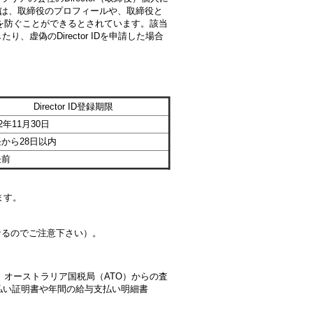
r)で、政府機関は、取締役のプロフィールや、取締役と
を防ぐことができるとされています。該当
り、虚偽のDirector IDを申請した場合
Director ID登録期限
22年11月30日
から28日以内
任前
ます。
異なるのでご注意下さい）。
オーストラリア国税局（ATO）からの査
らの支払い証明書や年間の給与支払い明細書