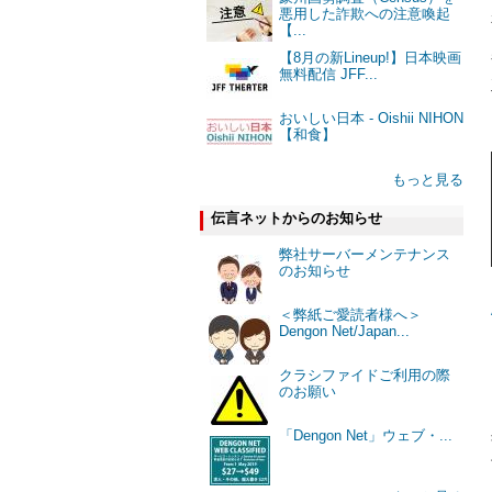
悪用した詐欺への注意喚起
【...
【8月の新Lineup!】日本映画
無料配信 JFF...
おいしい日本 - Oishii NIHON
【和食】
もっと見る
伝言ネットからのお知らせ
弊社サーバーメンテナンス
のお知らせ
＜弊紙ご愛読者様へ＞
Dengon Net/Japan...
クラシファイドご利用の際
のお願い
「Dengon Net」ウェブ・...