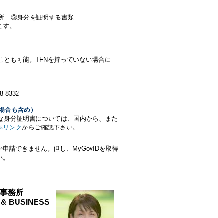
住の住所 ③身分を証明する書類
ます。
ることも可能。TFNを持っていない場合に
 8332
い場合も含め）
。必要な身分証明書については、国内から、また
本リンク
からご確認下さい。
請できません。但し、MyGovIDを取得
い。
士事務所
 & BUSINESS