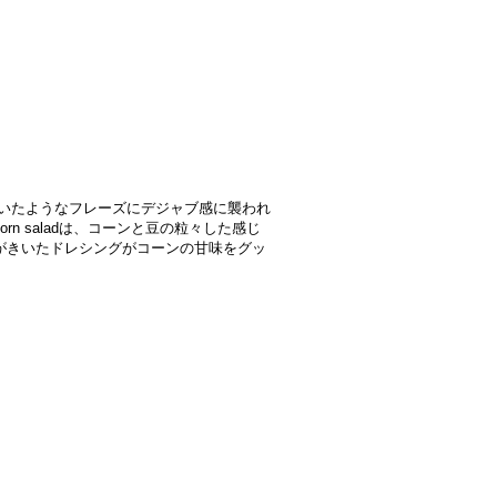
聞いたようなフレーズにデジャブ感に襲われ
t corn saladは、コーンと豆の粒々した感じ
がきいたドレシングがコーンの甘味をグッ