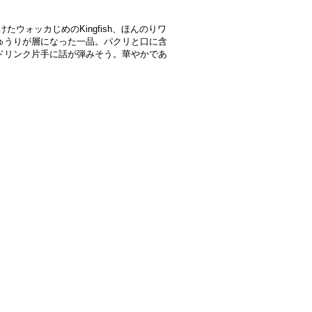
脂が抜けたウォッカじめのKingfish、ほんのりワ
ゅうりが層になった一品。パクリと口に含
ドリンク片手に話が弾みそう。華やかであ