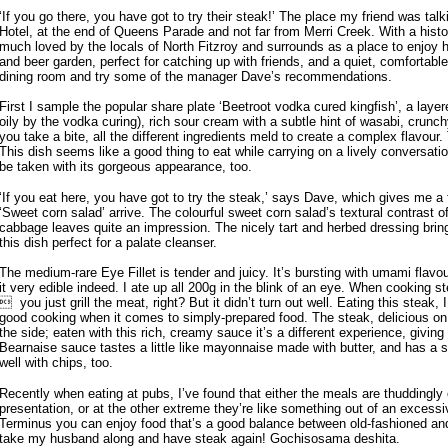
‘If you go there, you have got to try their steak!’ The place my friend was tal
Hotel, at the end of Queens Parade and not far from Merri Creek. With a hist
much loved by the locals of North Fitzroy and surrounds as a place to enjoy hi
and beer garden, perfect for catching up with friends, and a quiet, comfortable
dining room and try some of the manager Dave’s recommendations.
First I sample the popular share plate ‘Beetroot vodka cured kingfish’, a laye
oily by the vodka curing), rich sour cream with a subtle hint of wasabi, cru
you take a bite, all the different ingredients meld to create a complex flavour.
This dish seems like a good thing to eat while carrying on a lively conversat
be taken with its gorgeous appearance, too.
‘If you eat here, you have got to try the steak,’ says Dave, which gives me a f
‘Sweet corn salad’ arrive. The colourful sweet corn salad’s textural contrast 
cabbage leaves quite an impression. The nicely tart and herbed dressing brin
this dish perfect for a palate cleanser.
The medium-rare Eye Fillet is tender and juicy. It’s bursting with umami flavo
it very edible indeed. I ate up all 200g in the blink of an eye. When cooking 
 you just grill the meat, right? But it didn’t turn out well. Eating this steak,
good cooking when it comes to simply-prepared food. The steak, delicious o
the side; eaten with this rich, creamy sauce it’s a different experience, givin
Bearnaise sauce tastes a little like mayonnaise made with butter, and has a sl
well with chips, too.
Recently when eating at pubs, I’ve found that either the meals are thuddingly 
presentation, or at the other extreme they’re like something out of an excessi
Terminus you can enjoy food that’s a good balance between old-fashioned and 
take my husband along and have steak again! Gochisosama deshita.