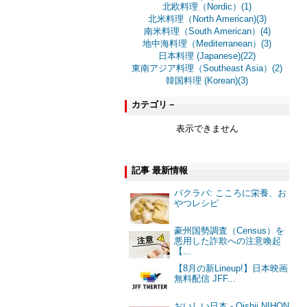
北欧料理（Nordic）(1)
北米料理（North American)(3)
南米料理（South American）(4)
地中海料理（Mediterranean）(3)
日本料理 (Japanese)(22)
東南アジア料理（Southeast Asia）(2)
韓国料理 (Korean)(3)
カテゴリ－
表示できません
記事 最新情報
バクラバ: こころに栄養、お
やつレシピ
豪州国勢調査（Census）を
悪用した詐欺への注意喚起
【...
【8月の新Lineup!】日本映画
無料配信 JFF...
おいしい日本 - Oishii NIHON