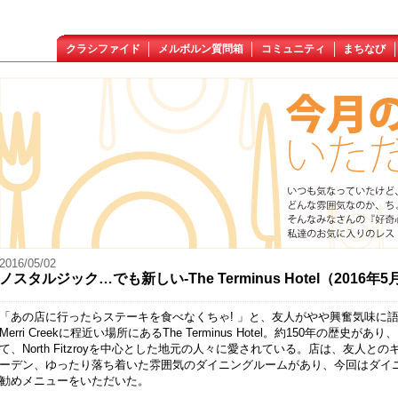
クラシファイド
メルボルン質問箱
コミュニティ
まちなび
2016/05/02
ノスタルジック…でも新しい-The Terminus Hotel（2016年
「あの店に行ったらステーキを食べなくちゃ! 」と、友人がやや興奮気味に語る”あの
Merri Creekに程近い場所にあるThe Terminus Hotel。約150年の
て、North Fitzroyを中心とした地元の人々に愛されている。店は、友人
ーデン、ゆったり落ち着いた雰囲気のダイニングルームがあり、今回はダイニ
勧めメニューをいただいた。