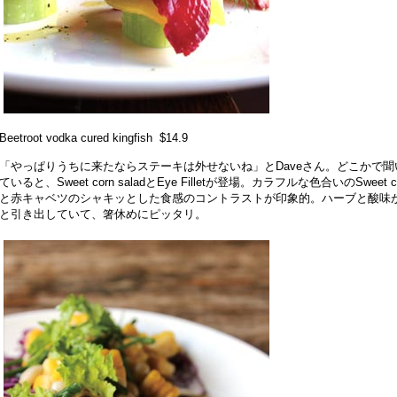
Beetroot vodka cured kingfish $14.9
「やっぱりうちに来たならステーキは外せないね」とDaveさん。どこかで
ていると、Sweet corn saladとEye Filletが登場。カラフルな色合いのSwee
と赤キャベツのシャキッとした食感のコントラストが印象的。ハーブと酸味
と引き出していて、箸休めにピッタリ。