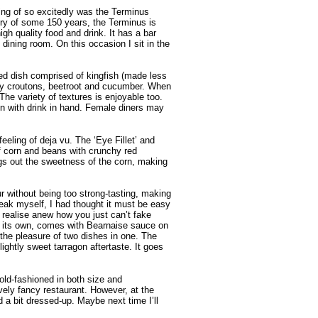
king of so excitedly was the Terminus
ory of some 150 years, the Terminus is
gh quality food and drink. It has a bar
 dining room. On this occasion I sit in the
red dish comprised of kingfish (made less
nchy croutons, beetroot and cucumber. When
 The variety of textures is enjoyable too.
ion with drink in hand. Female diners may
eeling of deja vu. The ‘Eye Fillet’ and
of corn and beans with crunchy red
gs out the sweetness of the corn, making
ur without being too strong-tasting, making
steak myself, I had thought it must be easy
 I realise anew how you just can’t fake
n its own, comes with Bearnaise sauce on
g the pleasure of two dishes in one. The
ightly sweet tarragon aftertaste. It goes
old-fashioned in both size and
vely fancy restaurant. However, at the
a bit dressed-up. Maybe next time I’ll