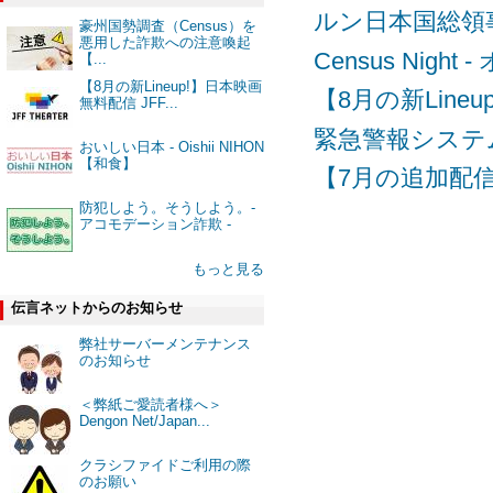
ルン日本国総領
豪州国勢調査（Census）を
悪用した詐欺への注意喚起
Census Nig
【...
【8月の新Lineup!】日本映画
【8月の新Lineu
無料配信 JFF...
緊急警報システム
おいしい日本 - Oishii NIHON
【和食】
【7月の追加配信】
防犯しよう。そうしよう。-
アコモデーション詐欺 -
もっと見る
伝言ネットからのお知らせ
弊社サーバーメンテナンス
のお知らせ
＜弊紙ご愛読者様へ＞
Dengon Net/Japan...
クラシファイドご利用の際
のお願い