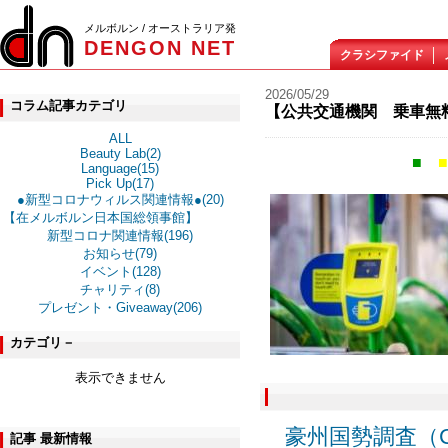
メルボルン / オーストラリア発
DENGON NET
クラシファイド
2026/05/29
コラム記事カテゴリ
【公共交通機関 乗車無
ALL
Beauty Lab(2)
■
Language(15)
Pick Up(17)
●新型コロナウィルス関連情報●(20)
【在メルボルン日本国総領事館】
新型コロナ関連情報(196)
お知らせ(79)
イベント(128)
チャリティ(8)
プレゼント・Giveaway(206)
カテゴリ－
表示できません
豪州国勢調査（C
記事 最新情報