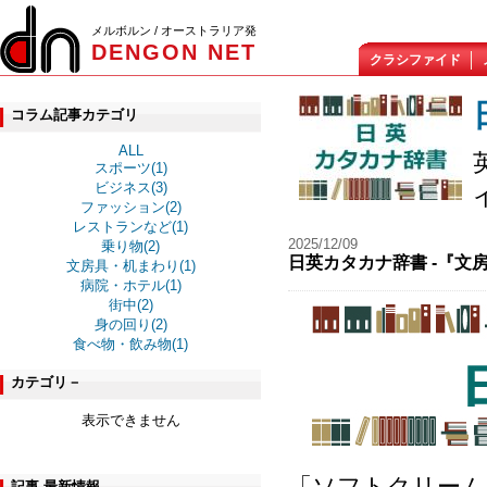
メルボルン / オーストラリア発
DENGON NET
クラシファイド
コラム記事カテゴリ
ALL
スポーツ(1)
ビジネス(3)
ファッション(2)
レストランなど(1)
2025/12/09
乗り物(2)
日英カタカナ辞書 -『文
文房具・机まわり(1)
病院・ホテル(1)
街中(2)
身の回り(2)
食べ物・飲み物(1)
カテゴリ－
表示できません
「ソフトクリーム
記事 最新情報