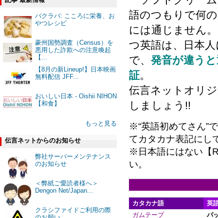
語のつもりで何の
バクラバ: こころに栄養、お
やつレシピ
には通じません。
つ英語は、日本人
豪州国勢調査（Census）を
悪用した詐欺への注意喚起
【...
で、
発音が違うと
【8月の新Lineup!】日本映画
証
。
無料配信 JFF...
伝言ネットオリジ
おいしい日本 - Oishii NIHON
しましょう!!
【和食】
もっと見る
※“英語初めてさん”
てカタカナ表記にし
伝言ネットからのお知らせ
※日本語にはない【
弊社サーバーメンテナンス
い。
のお知らせ
＜弊紙ご愛読者様へ＞
Dengon Net/Japan...
カタカナ語
英
クラシファイドご利用の際
ガムテープ
パ
のお願い