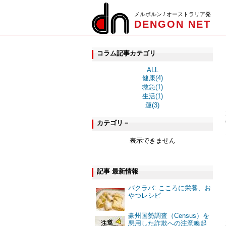
メルボルン / オーストラリア発
DENGON NET
コラム記事カテゴリ
ALL
健康(4)
救急(1)
生活(1)
運(3)
カテゴリ－
表示できません
記事 最新情報
バクラバ: こころに栄養、お
やつレシピ
豪州国勢調査（Census）を
悪用した詐欺への注意喚起