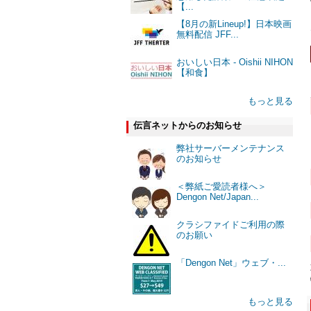
【...
【8月の新Lineup!】日本映画
無料配信 JFF...
おいしい日本 - Oishii NIHON
【和食】
もっと見る
伝言ネットからのお知らせ
弊社サーバーメンテナンス
のお知らせ
＜弊紙ご愛読者様へ＞
Dengon Net/Japan...
クラシファイドご利用の際
のお願い
「Dengon Net」ウェブ・...
もっと見る