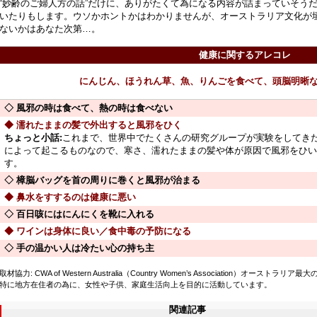
“妙齢のご婦人方の話”だけに、ありがたくて為になる内容が詰まっていそうだ
いたりもします。ウソかホントかはわかりませんが、オーストラリア文化が
ないかはあなた次第…。
健康に関するアレコレ
にんじん、ほうれん草、魚、りんごを食べて、頭脳明晰
◇ 風邪の時は食べて、熱の時は食べない
◆ 濡れたままの髪で外出すると風邪をひく
ちょっと小話:
これまで、世界中でたくさんの研究グループが実験をしてき
によって起こるものなので、寒さ、濡れたままの髪や体が原因で風邪をひい
す。
◇ 樟脳バッグを首の周りに巻くと風邪が治まる
◆ 鼻水をすするのは健康に悪い
◇ 百日咳にはにんにくを靴に入れる
◆ ワインは身体に良い／食中毒の予防になる
◇ 手の温かい人は冷たい心の持ち主
取材協力: CWA of Western Australia（Country Women’s Association）オーストラ
特に地方在住者の為に、女性や子供、家庭生活向上を目的に活動しています。
関連記事