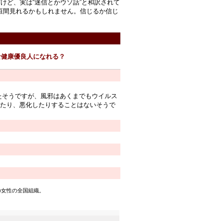
けど、実は“迷信とかウソ話”と和訳されて
垣間見れるかもしれません。信じるか信じ
な健康優良人になれる？
たそうですが、風邪はあくまでもウイルス
たり、悪化したりすることはないそうで
リア最大の女性の全国組織。