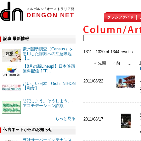
メルボルン / オーストラリア発
DENGON NET
クラシファイド
記事 最新情報
豪州国勢調査（Census）を
1311 - 1320 of 1344 results.
悪用した詐欺への注意喚起
【...
« 先頭
‹ 前
…
【8月の新Lineup!】日本映画
無料配信 JFF...
2011/08/22
おいしい日本 - Oishii NIHON
【和食】
防犯しよう。そうしよう。-
アコモデーション詐欺 -
もっと見る
2011/08/17
伝言ネットからのお知らせ
弊社サーバーメンテナンス