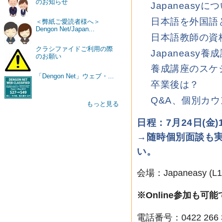
のお知らせ
Japaneasyに
日本語を外国語
＜弊紙ご愛読者様へ＞
Dengon Net/Japan...
日本語教師の資
クラシファイドご利用の際
Japaneasy
のお願い
養成講座のスケ
「Dengon Net」ウェブ・...
卒業後は？
Q&A、個別カ
もっと見る
日程：7月24日(金)1
→随時個別面談も
い。
会場：Japaneasy (L1, 1
※Online参加も可能
電話番号：0422 266 