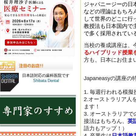
ジャパニージーの日
などの理論はもちろ
して世界のどこに行
教授法も日本国内で
で多く採用されてい
当校の養成講座は、
るハイブリッド授業
方も、日本にお住ま
日本語対応の歯科医院です
Japaneasyの講座
Shibata Dental
1. 毎週行われる模擬
2.オーストラリア人
ます！
3. オーストラリア
接法はもちろん、
英
語力もアップ！）
4. 卒業生は
日本語教