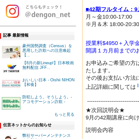
■42期フルタイム：9
月～金10:00-17:00
※月＆木 18:00-20:
記事 最新情報
授業料$4950＋入学金
豪州国勢調査（Census）を
開講１カ月前までの
悪用した詐欺への注意喚起
【...
お申込みご希望の方
【8月の新Lineup!】日本映画
無料配信 JFF...
たします。
その後お支払い方法
おいしい日本 - Oishii NIHON
【和食】
上記詳細に関しては
防犯しよう。そうしよう。-
----------------------------
アコモデーション詐欺 -
★次回説明会★
もっと見る
9月の42期講座に向
伝言ネットからのお知らせ
説明会内容
弊社サーバーメンテナンス