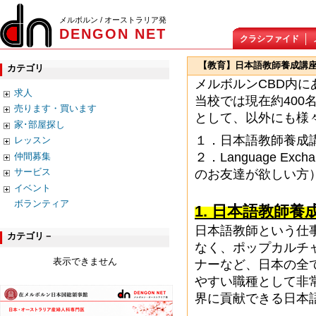
メルボルン / オーストラリア発
DENGON NET
クラシファイド
【教育】日本語教師養成講座 
カテゴリ
メルボルンCBD内にあ
求人
当校では現在約40
売ります・買います
として、以外にも様
家･部屋探し
１．日本語教師養成講
レッスン
２．Language E
仲間募集
サービス
のお友達が欲しい方
イベント
ボランティア
1. 日本語教師養
日本語教師という仕
カテゴリ－
なく、ポップカルチ
表示できません
ナーなど、日本の全
やすい職種として非
界に貢献できる日本