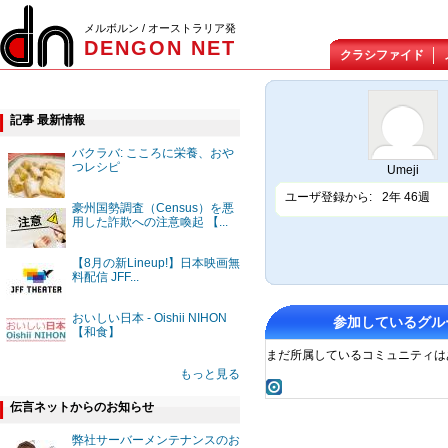
メルボルン / オーストラリア発
DENGON NET
クラシファイド
記事 最新情報
バクラバ: こころに栄養、おや
つレシピ
Umeji
ユーザ登録から:
2年 46週
豪州国勢調査（Census）を悪
用した詐欺への注意喚起 【...
【8月の新Lineup!】日本映画無
料配信 JFF...
おいしい日本 - Oishii NIHON
参加しているグル
【和食】
まだ所属しているコミュニティは
もっと見る
伝言ネットからのお知らせ
弊社サーバーメンテナンスのお