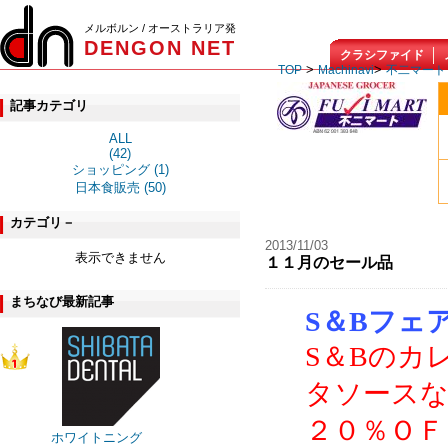
メルボルン / オーストラリア発
DENGON NET
クラシファイド
>
>
TOP
Machinavi
不二マート
記事カテゴリ
ALL
(42)
ショッピング (1)
日本食販売 (50)
カテゴリ－
2013/11/03
表示できません
１１月のセール品
まちなび最新記事
S＆Bフェ
S＆Bのカ
タソース
２０％Ｏ
ホワイトニング