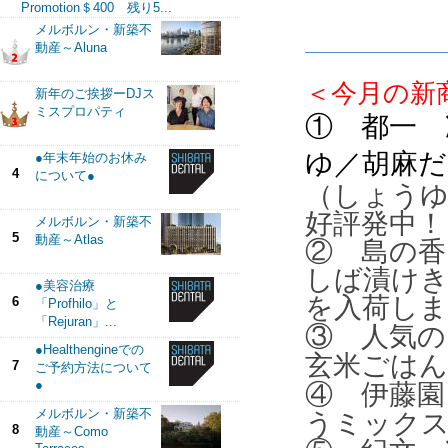
Promotion＄400 残り5...
メルボルン・新築不
動産～Aluna
＜今月の新
新年のご挨拶ーDJス
ミスプロパティ
① 都一 
ゆ／胡麻だ
●年末年始のお休み
4
について●
（しょうゆ
好評発中！
メルボルン・新築不
5
動産～Atlas
②
島の香
しば漬け
●美容治療
を入荷し
6
「Profhilo」と
「Rejuran」...
③
人気の
●Healthengineでの
玄米ごは
7
ご予約方法について
●
④
伊藤園
メルボルン・新築不
うミックス
8
動産～Como