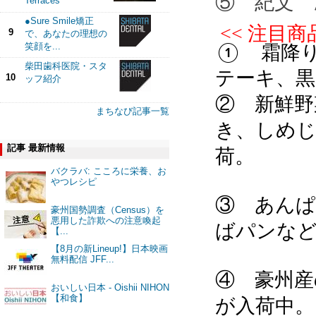
⑤ 紀文 
Terraces
●Sure Smile矯正
<< 注目商品
9
で、あなたの理想の
笑顔を...
① 霜降
柴田歯科医院・スタ
テーキ、
10
ッフ紹介
② 新鮮野
まちなび記事一覧
き、しめ
記事 最新情報
荷。
バクラバ: こころに栄養、お
やつレシピ
③ あん
豪州国勢調査（Census）を
悪用した詐欺への注意喚起
ばパンな
【...
【8月の新Lineup!】日本映画
無料配信 JFF...
④ 豪州産
おいしい日本 - Oishii NIHON
【和食】
が入荷中。