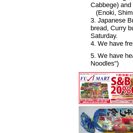
Cabbege) and
(Enoki, Shimej
3. Japanese B
bread, Curry 
Saturday.
4. We have fre
5. We have he
Noodles")