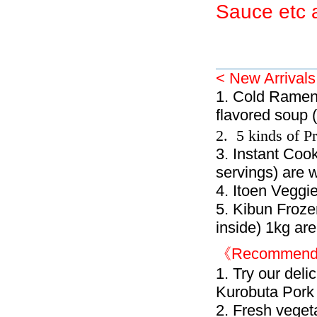
Sauce etc 
< New Arrivals
1. Cold Ramen
flavored soup 
2. 5 kinds of P
3. Instant Coo
servings) are w
4. Itoen Veggi
5. Kibun Frozen
inside) 1kg are
《Recommend
1. Try our del
Kurobuta Pork
2. Fresh veget