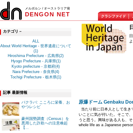
メルボルン / オーストラリア発
DENGON NET
クラシファイド
カテゴリ－
日
よ
ALL
About World Heritage - 世界遺産について
(1)
Hiroshima Prefecture - 広島県(2)
Hyogo Prefecture - 兵庫県(1)
Kyoto prefecture - 京都府(4)
Nara Prefecture - 奈良県(4)
Tochigi Prefecture - 栃木県(1)
記事 最新情報
原爆ドーム Genbaku Dome 
バクラバ: こころに栄養、お
やつレシピ
当たり前に日本人として生き
いことに気が付いた。そこで、
豪州国勢調査（Census）を
うと思う。興味がある人も、そうでな
悪用した詐欺への注意喚起
whole life as a Japanese person
【...